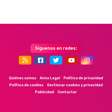
Síguenos en redes:
44k
9k
35k
352
Quiénes somos
Aviso Legal
Política de privacidad
Política de cookies
Gestionar cookies y privacidad
Publicidad
Contactar