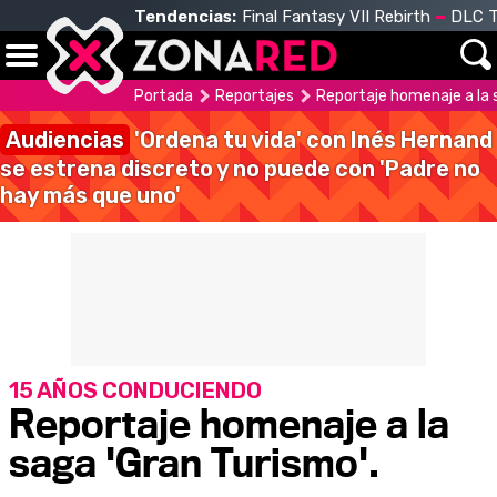
Tendencias:
Final Fantasy VII Rebirth
DLC T
Portada
Reportajes
Reportaje homenaje a la 
Audiencias
'Ordena tu vida' con Inés Hernand
se estrena discreto y no puede con 'Padre no
hay más que uno'
15 AÑOS CONDUCIENDO
Reportaje homenaje a la
saga 'Gran Turismo'.