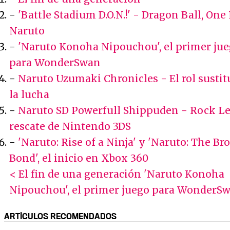
-
'Battle Stadium D.O.N.!' - Dragon Ball, One 
Naruto
-
'Naruto Konoha Nipouchou', el primer ju
para WonderSwan
-
Naruto Uzumaki Chronicles - El rol sustit
la lucha
-
Naruto SD Powerfull Shippuden - Rock Le
rescate de Nintendo 3DS
-
'Naruto: Rise of a Ninja' y 'Naruto: The Br
Bond', el inicio en Xbox 360
< El fin de una generación
'Naruto Konoha
Nipouchou', el primer juego para WonderS
ARTÍCULOS RECOMENDADOS