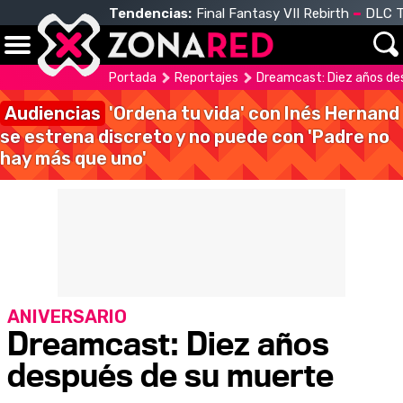
Tendencias:
Final Fantasy VII Rebirth
DLC T
Portada
Reportajes
Dreamcast: Diez años de
Audiencias
'Ordena tu vida' con Inés Hernand
se estrena discreto y no puede con 'Padre no
hay más que uno'
ANIVERSARIO
Dreamcast: Diez años
después de su muerte