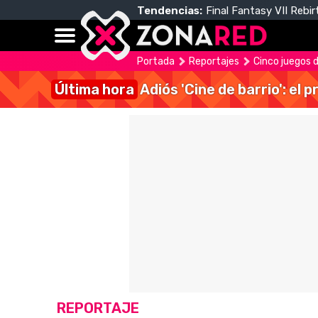
Tendencias:
Final Fantasy VII Rebir
Portada
Reportajes
Cinco juegos d
Última hora
Adiós 'Cine de barrio': el
REPORTAJE