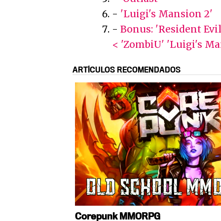
-
'Luigi's Mansion 2'
-
Bonus: 'Resident Evil
< 'ZombiU'
'Luigi's Ma
ARTÍCULOS RECOMENDADOS
Corepunk MMORPG