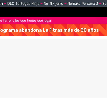
th
DLC Tortugas Ninja
Netflix junio
Remake Persona 3
Su
e terror a los que tienes que jugar
 programa abandona La 1 tras más de 30 años