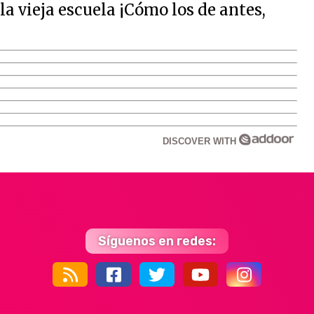
 vieja escuela ¡Cómo los de antes,
DISCOVER WITH
Síguenos en redes:
44k
9k
35k
352