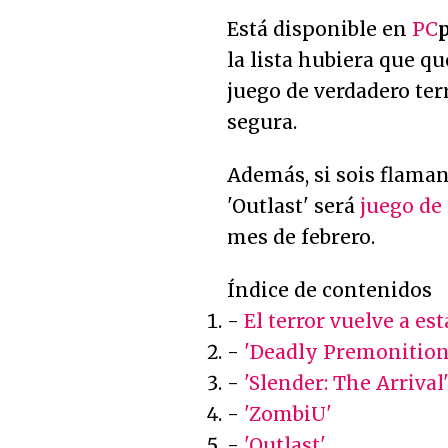
Está disponible en
PC
la lista hubiera que q
juego de verdadero terr
segura.
Además, si sois flama
'Outlast' será
juego de
mes de febrero.
Índice de contenidos
-
El terror vuelve a es
-
'Deadly Premonition
-
'Slender: The Arrival
-
'ZombiU'
-
'Outlast'