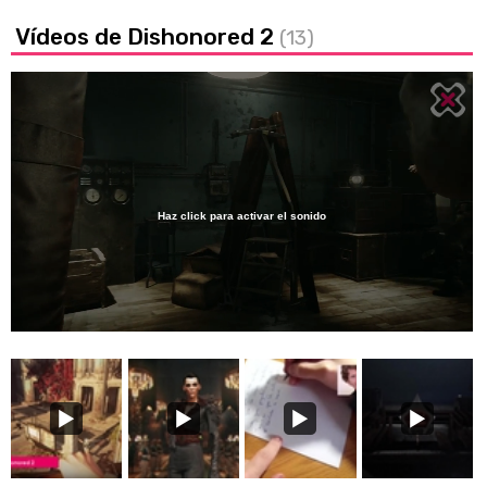
Vídeos de Dishonored 2
(13)
Haz click para activar el sonido
Loaded
:
45.45%
/
Unmute