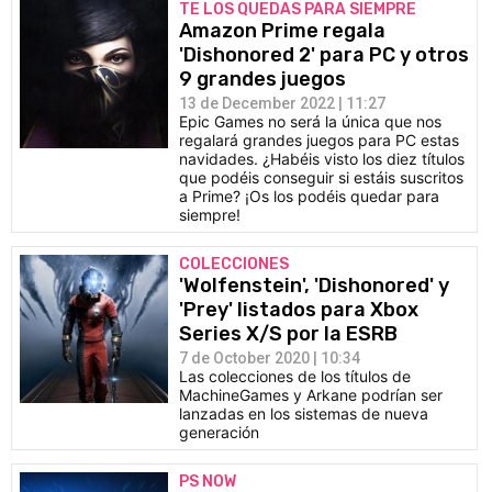
TE LOS QUEDAS PARA SIEMPRE
Amazon Prime regala
'Dishonored 2' para PC y otros
9 grandes juegos
13 de December 2022 | 11:27
Epic Games no será la única que nos
regalará grandes juegos para PC estas
navidades. ¿Habéis visto los diez títulos
que podéis conseguir si estáis suscritos
a Prime? ¡Os los podéis quedar para
siempre!
COLECCIONES
'Wolfenstein', 'Dishonored' y
'Prey' listados para Xbox
Series X/S por la ESRB
7 de October 2020 | 10:34
Las colecciones de los títulos de
MachineGames y Arkane podrían ser
lanzadas en los sistemas de nueva
generación
PS NOW