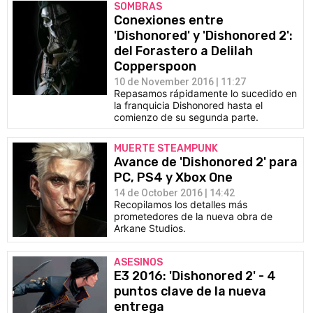
SOMBRAS
Conexiones entre
'Dishonored' y 'Dishonored 2':
del Forastero a Delilah
Copperspoon
10 de November 2016 | 11:27
Repasamos rápidamente lo sucedido en
la franquicia Dishonored hasta el
comienzo de su segunda parte.
MUERTE STEAMPUNK
Avance de 'Dishonored 2' para
PC, PS4 y Xbox One
14 de October 2016 | 14:42
Recopilamos los detalles más
prometedores de la nueva obra de
Arkane Studios.
ASESINOS
E3 2016: 'Dishonored 2' - 4
puntos clave de la nueva
entrega