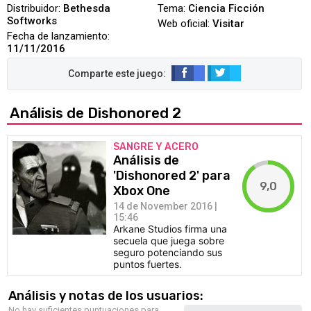
Distribuidor:
Bethesda
Tema:
Ciencia Ficción
Softworks
Web oficial:
Visitar
Fecha de lanzamiento:
11/11/2016
Análisis de Dishonored 2
SANGRE Y ACERO
Análisis de
'Dishonored 2' para
9,0
Xbox One
14 de November 2016 |
15:46
Arkane Studios firma una
secuela que juega sobre
seguro potenciando sus
puntos fuertes.
Análisis y notas de los usuarios:
No hay suficientes puntuaciones para