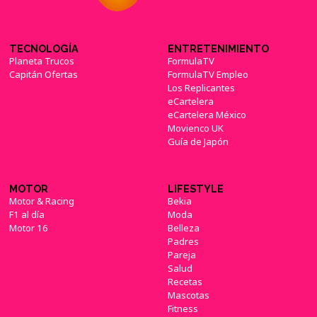
TECNOLOGÍA
ENTRETENIMIENTO
Planeta Trucos
FormulaTV
Capitán Ofertas
FormulaTV Empleo
Los Replicantes
eCartelera
eCartelera México
Movienco UK
Guía de Japón
MOTOR
LIFESTYLE
Motor & Racing
Bekia
F1 al día
Moda
Motor 16
Belleza
Padres
Pareja
Salud
Recetas
Mascotas
Fitness