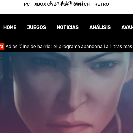
{literal}
{/literal}
PC
XBOX ONE
PS4
SWITCH
RETRO
HOME
JUEGOS
NOTICIAS
ANÁLISIS
AVA
ra
Adiós 'Cine de barrio': el programa abandona La 1 tras más
OPINIÓN
s
REPORTAJES