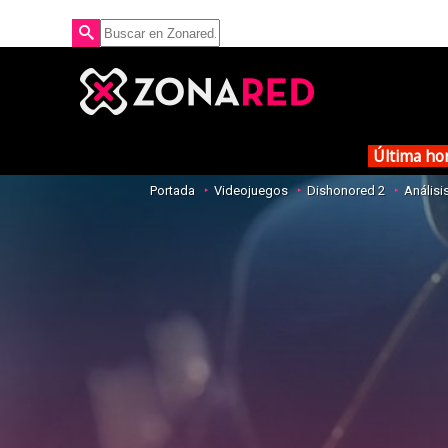
Última ho
Portada
Videojuegos
Dishonored 2
Análisi