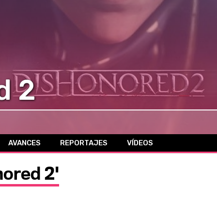
d 2
AVANCES
REPORTAJES
VÍDEOS
nored 2'