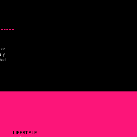
nar
s y
idad
LIFESTYLE