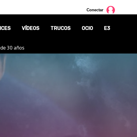
Conectar
NCES
VÍDEOS
TRUCOS
OCIO
E3
 de 30 años
CINE
TV
CÓMICS
MANGA