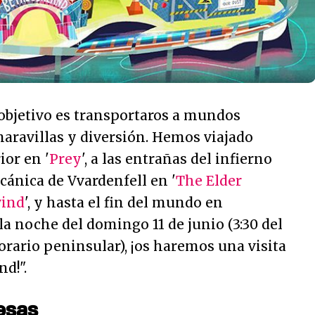
objetivo es transportaros a mundos
maravillas y diversión. Hemos viajado
ior en '
Prey
', a las entrañas del infierno
volcánica de Vvardenfell en '
The Elder
wind
', y hasta el fin del mundo en
, la noche del domingo 11 de junio (3:30 del
horario peninsular), ¡os haremos una visita
nd!
".
esas