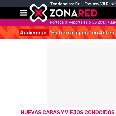
Tendencias:
Final Fantasy VII Rebir
Portada
Reportajes
E3 2017: ¿Qué
Audiencias
'En tierra lejana' en Anten
NUEVAS CARAS Y VIEJOS CONOCIDOS