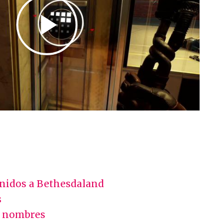
enidos a Bethesdaland
s
s nombres