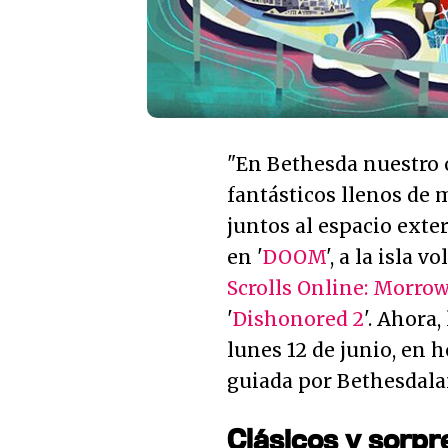
"
En Bethesda nuestro 
fantásticos llenos de 
juntos al espacio exter
en '
DOOM
', a la isla 
Scrolls Online: Morro
'
Dishonored 2
'. Ahora
lunes 12 de junio, en 
guiada por Bethesdala
Clásicos y sorpr