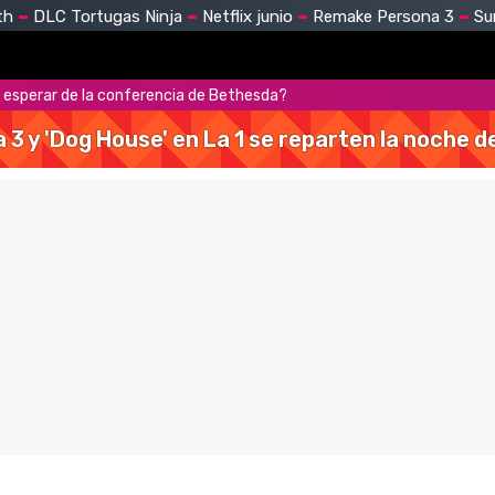
th
DLC Tortugas Ninja
Netflix junio
Remake Persona 3
Su
 esperar de la conferencia de Bethesda?
a 3 y 'Dog House' en La 1 se reparten la noche 