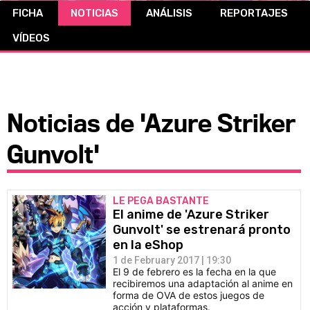
FICHA
NOTICIAS
ANÁLISIS
REPORTAJES
CÓMICS
VÍDEOS
MANGA
Noticias de 'Azure Striker
Gunvolt'
LE PEGA BASTANTE
El anime de 'Azure Striker
Gunvolt' se estrenará pronto
en la eShop
1 de February 2017 | 19:30
El 9 de febrero es la fecha en la que
recibiremos una adaptación al anime en
forma de OVA de estos juegos de
acción y plataformas.