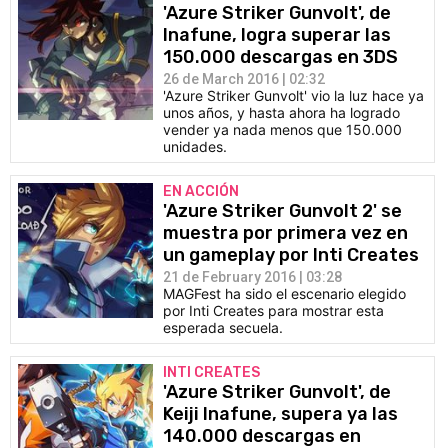
'Azure Striker Gunvolt', de
Inafune, logra superar las
150.000 descargas en 3DS
26 de March 2016 | 02:32
'Azure Striker Gunvolt' vio la luz hace ya
unos años, y hasta ahora ha logrado
vender ya nada menos que 150.000
unidades.
EN ACCIÓN
'Azure Striker Gunvolt 2' se
muestra por primera vez en
un gameplay por Inti Creates
21 de February 2016 | 03:28
MAGFest ha sido el escenario elegido
por Inti Creates para mostrar esta
esperada secuela.
INTI CREATES
'Azure Striker Gunvolt', de
Keiji Inafune, supera ya las
140.000 descargas en