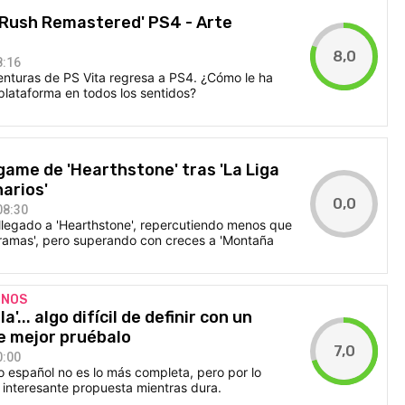
y Rush Remastered' PS4 - Arte
8,0
8:16
enturas de PS Vita regresa a PS4. ¿Cómo le ha
plataforma en todos los sentidos?
game de 'Hearthstone' tras 'La Liga
narios'
0,0
08:30
llegado a 'Hearthstone', repercutiendo menos que
ramas', pero superando con creces a 'Montaña
ENOS
a'... algo difícil de definir con un
ue mejor pruébalo
7,0
0:00
lo español no es lo más completa, pero por lo
interesante propuesta mientras dura.