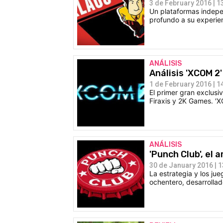
3 de February 2016 | 1
Un plataformas indepe
profundo a su experie
ANÁLISIS
Análisis 'XCOM 2
1 de February 2016 | 1
El primer gran exclusi
Firaxis y 2K Games. 'X
ANÁLISIS
'Punch Club', el
30 de January 2016 | 1
La estrategia y los ju
ochentero, desarrollad