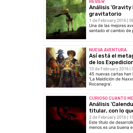
REVIEW
Análisis 'Gravit
gravitatorio
1 de February 2016 | 0
Una de las mejores av
sentado el cambio de 
NUEVA AVENTURA
Así está el meta
de los Expedicio
10 de February 2016 | 
45 nuevas cartas han 
'La Maldición de Naxx
Rocanegra'.
CURIOSO CUANTO M
Análisis 'Calendul
titular, con lo q
2 de February 2016 | 1
Este título de desarrol
menos es una buena e 