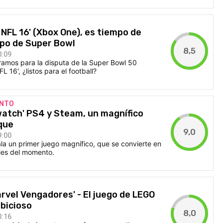
 NFL 16' (Xbox One), es tiempo de
mpo de Super Bowl
8,5
0:09
amos para la disputa de la Super Bowl 50
 16', ¿listos para el football?
ANTO
ewatch' PS4 y Steam, un magnífico
que
9,0
9:00
a un primer juego magnífico, que se convierte en
dies del momento.
arvel Vengadores' - El juego de LEGO
bicioso
8,0
0:16