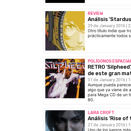
REVIEW
Análisis 'Stardu
29 de January 2016 | 2
Otro título indie que t
prácticamente todos s
POLÍGONOS ESPACIA
RETRO 'Silpheed'
de este gran ma
31 de January 2016 | 1
Aunque pueda parecer 
algo que ya viene de 
para Mega CD de un tí
80.
LARA CROFT
Análisis 'Rise of
27 de January 2016 | 1
Uno de los juegos más