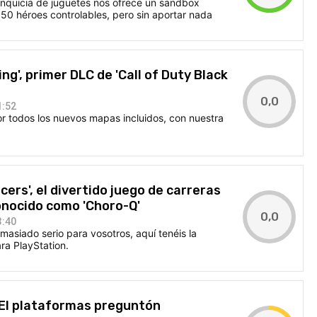
franquicia de juguetes nos ofrece un sandbox
50 héroes controlables, pero sin aportar nada
ng', primer DLC de 'Call of Duty Black
0,0
1:52
 todos los nuevos mapas incluidos, con nuestra
ers', el divertido juego de carreras
onocido como 'Choro-Q'
0,0
3:40
emasiado serio para vosotros, aquí tenéis la
ara PlayStation.
 - El plataformas preguntón