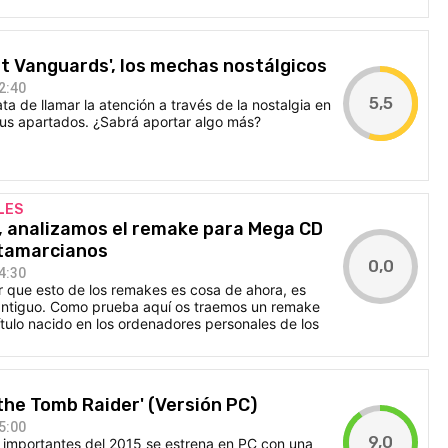
st Vanguards', los mechas nostálgicos
2:40
5,5
rata de llamar la atención a través de la nostalgia en
us apartados. ¿Sabrá aportar algo más?
LES
, analizamos el remake para Mega CD
tamarcianos
0,0
4:30
que esto de los remakes es cosa de ahora, es
antiguo. Como prueba aquí os traemos un remake
tulo nacido en los ordenadores personales de los
 the Tomb Raider' (Versión PC)
5:00
9,0
 importantes del 2015 se estrena en PC con una