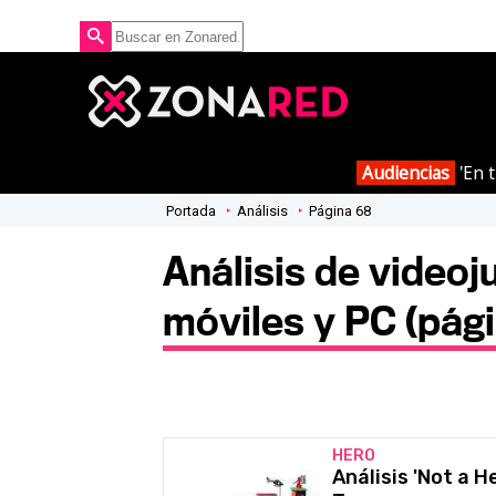
Audiencias
'En t
Portada
Análisis
Página 68
Análisis de videoj
móviles y PC (pági
HERO
Análisis 'Not a 