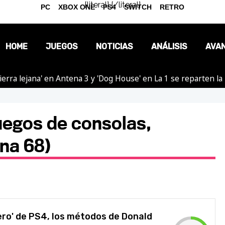
{literal}
{/literal}
PC
XBOX ONE
PS4
SWITCH
RETRO
HOME
JUEGOS
NOTICIAS
ANÁLISIS
AVA
ierra lejana' en Antena 3 y 'Dog House' en La 1 se reparten l
OPINIÓN
REPORTAJES
uegos de consolas,
na 68)
Hero' de PS4, los métodos de Donald