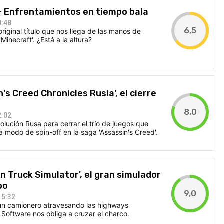
' - Enfrentamientos en tiempo bala
0:48
6,5
original título que nos llega de las manos de
inecraft'. ¿Está a la altura?
n's Creed Chronicles Rusia', el cierre
8,0
2:02
lución Rusa para cerrar el trío de juegos que
 modo de spin-off en la saga 'Assassin's Creed'.
n Truck Simulator', el gran simulador
po
9,0
15:32
un camionero atravesando las highways
Software nos obliga a cruzar el charco.