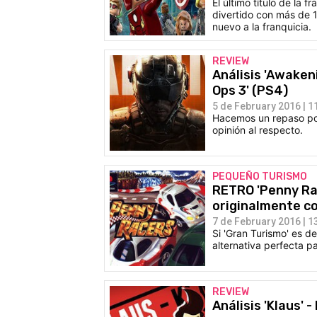
El último título de la 
divertido con más de 1
nuevo a la franquicia.
REVIEW
Análisis 'Awakeni
Ops 3' (PS4)
5 de February 2016 | 1
Hacemos un repaso por
opinión al respecto.
PEQUEÑO TURISMO
RETRO 'Penny Rac
originalmente c
7 de February 2016 | 1
Si 'Gran Turismo' es d
alternativa perfecta p
REVIEW
Análisis 'Klaus'