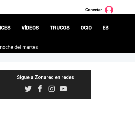
Conectar
NCES
VÍDEOS
TRUCOS
OCIO
E3
a noche del martes
CINE
TV
CÓMICS
Sigue a Zonared en redes
MANGA