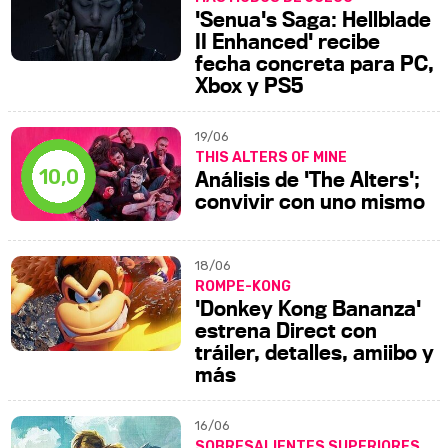
'Senua's Saga: Hellblade
II Enhanced' recibe
fecha concreta para PC,
Xbox y PS5
19/06
THIS ALTERS OF MINE
10,0
Análisis de 'The Alters';
convivir con uno mismo
18/06
ROMPE-KONG
'Donkey Kong Bananza'
estrena Direct con
tráiler, detalles, amiibo y
más
16/06
SOBRESALIENTES SUPERIORES