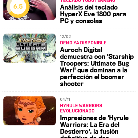
TECLADO TODOTERRENO
6,5
Análisis del teclado
HyperX Eve 1800 para
PC y consolas
12/02
DEMO YA DISPONIBLE
Auroch Digital
demuestra con 'Starship
Troopers: Ultimate Bug
War!' que dominan a la
perfección el boomer
shooter
04/11
HYRULE WARRIORS
EVOLUCIONADO
Impresiones de 'Hyrule
Warriors: La Era del
Destierro', la fusión