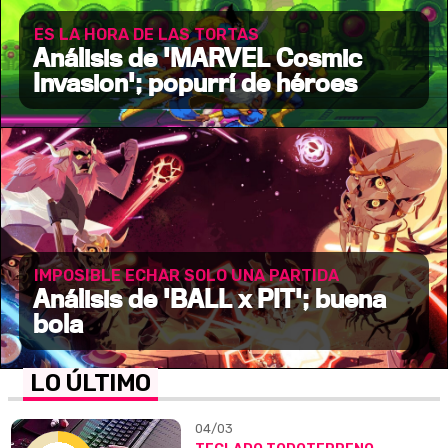
ES LA HORA DE LAS TORTAS
Análisis de 'MARVEL Cosmic
Invasion'; popurrí de héroes
IMPOSIBLE ECHAR SOLO UNA PARTIDA
Análisis de 'BALL x PIT'; buena
bola
LO ÚLTIMO
04/03