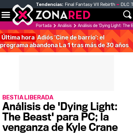
Tendencias:
Final Fantasy VII Rebirth
DLC T
Portada
Análisis
Análisis de 'Dying Light: The
Última hora
Adiós 'Cine de barrio': el
programa abandona La 1 tras más de 30 años
BESTIA LIBERADA
Análisis de 'Dying Light:
The Beast' para PC; la
venganza de Kyle Crane