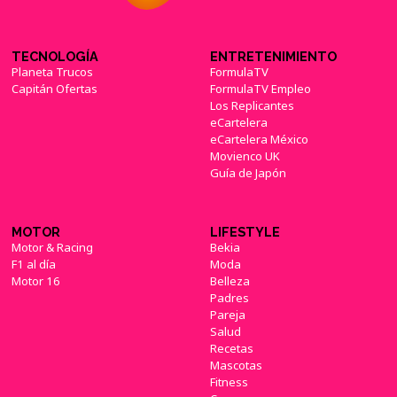
Essie volverá en la segunda temporada de
'American Gods'
(09/10/2017)
TECNOLOGÍA
ENTRETENIMIENTO
Planeta Trucos
FormulaTV
Capitán Ofertas
FormulaTV Empleo
Los Replicantes
eCartelera
Amazon cancela una serie tras el escándalo
eCartelera México
de Harvey Weinstein
(16/10/2017)
Movienco UK
Guía de Japón
MOTOR
LIFESTYLE
Motor & Racing
Bekia
F1 al día
Moda
Dimite el jefe de Amazon Studios por una
Motor 16
Belleza
acusación de abuso sexual
(18/10/2017)
Padres
Pareja
Salud
Recetas
Mascotas
Fitness