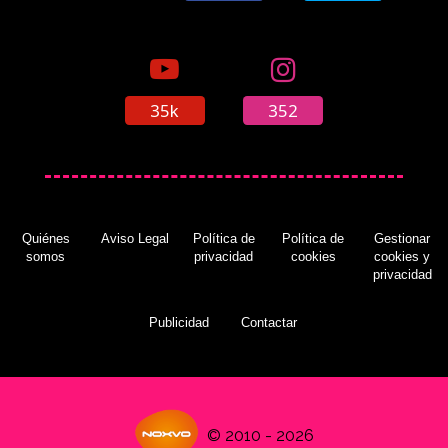
fecha de estreno
(02/10/2017)
35k
352
Jon Hamm se une al reparto de 'Buenos
Presagios'
(02/10/2017)
Quiénes
Aviso Legal
Política de
Política de
Gestionar
somos
privacidad
cookies
cookies y
privacidad
Bryan Fuller quiere revivir 'Criando Malvas'
(06/10/2017)
Publicidad
Contactar
© 2010 - 2026