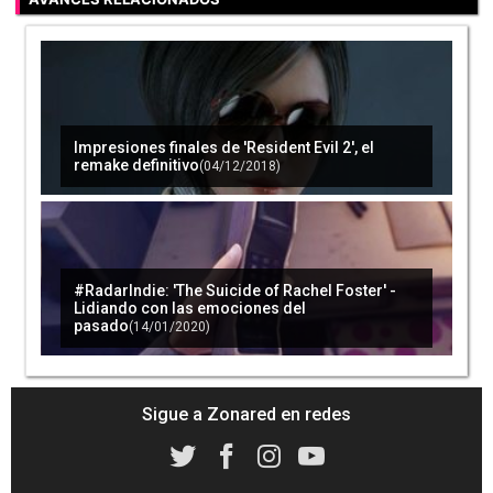
El precio de un buen port: 'Resident Evil' y
Nintendo Switch
(23/05/2019)
Impresiones finales de 'Resident Evil 2', el
remake definitivo
(04/12/2018)
'Resident Evil 5' y 'Resident Evil 6' ya tienen
fecha de lanzamiento en Nintendo Switch
(16/07/2019)
#RadarIndie: 'The Suicide of Rachel Foster' -
Lidiando con las emociones del
pasado
(14/01/2020)
Los japoneses podrán probar el nuevo
'Resident Evil' en septiembre
(02/08/2019)
Sigue a Zonared en redes