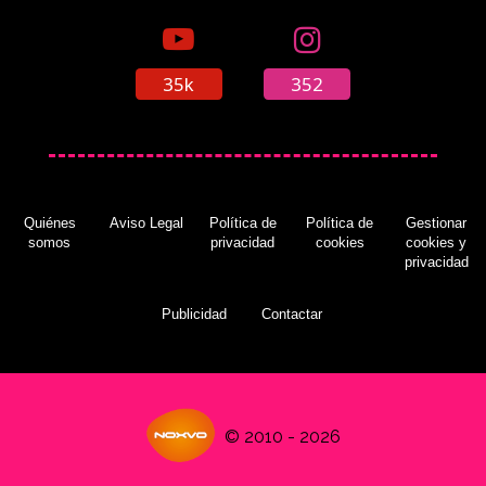
Un DLC de 'Resident Evil 2 Remake' podría unir
el juego con 'Resident Evil 3 Remake'
(12/12/2019)
35k
352
El productor de 'Resident Evil 2 Remake' ve
interesante los remakes con cámaras fijas
Quiénes
Aviso Legal
Política de
Política de
Gestionar
(21/11/2018)
somos
privacidad
cookies
cookies y
privacidad
Publicidad
Contactar
La demo de 'Resident Evil 2 Remake' llegará el
11 de enero
(08/01/2019)
© 2010 - 2026