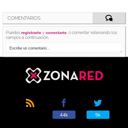
El nuevo juego de 'Resident Evil' se anunciará
durante el Tokyo Game Show 2019
COMENTARIOS
(29/08/2019)
Puedes
y
, o comentar rellenando los
registrarte
conectarte
campos a continuación.
Se filtran las primeras imágenes del nuevo
'Resident Evil' tras su anuncio
(29/08/2019)
Encuentran pistas de 'Resident Evil 3 Remake'
en 'Project Resistance'
(04/10/2019)
44k
9k