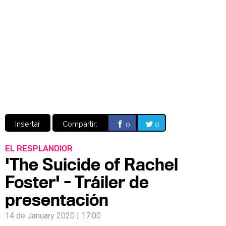
Video
CÓMICS
MANGA
Insertar
Compartir:
0
0
EL RESPLANDIOR
'The Suicide of Rachel
Foster' - Tráiler de
presentación
14 de January 2020 | 17:00