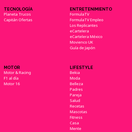
TECNOLOGÍA
ENTRETENIMIENTO
Planeta Trucos
FormulaTV
Capitán Ofertas
FormulaTV Empleo
Los Replicantes
eCartelera
eCartelera México
Movienco UK
Guía de Japón
MOTOR
LIFESTYLE
Motor & Racing
Bekia
F1 al día
Moda
Motor 16
Belleza
Padres
Pareja
Salud
Recetas
Mascotas
Fitness
Casa
Mente