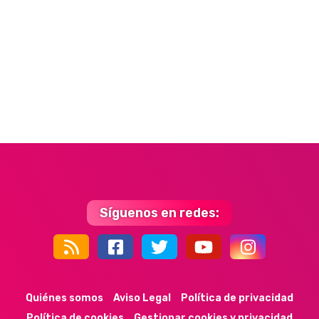
Síguenos en redes:
44k
9k
35k
352
Quiénes somos
Aviso Legal
Política de privacidad
Política de cookies
Gestionar cookies y privacidad