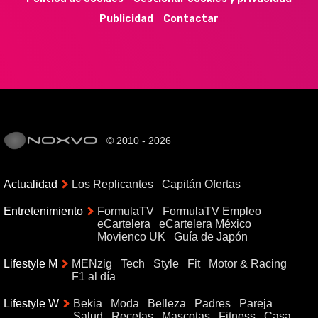
Publicidad
Contactar
© 2010 - 2026
Actualidad
Los Replicantes
Capitán Ofertas
Entretenimiento
FormulaTV
FormulaTV Empleo
eCartelera
eCartelera México
Movienco UK
Guía de Japón
Lifestyle M
MENzig
Tech
Style
Fit
Motor & Racing
F1 al día
Lifestyle W
Bekia
Moda
Belleza
Padres
Pareja
Salud
Recetas
Mascotas
Fitness
Casa