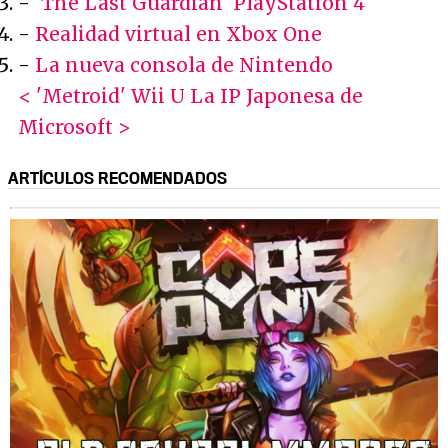
-
'The Last Guardian' PlayStation 4
-
Realidad virtual en Xbox One
-
La nueva consola de Nintendo
< 'Metroid' Wii U
La IP Japonesa de
Microsoft >
ARTÍCULOS RECOMENDADOS