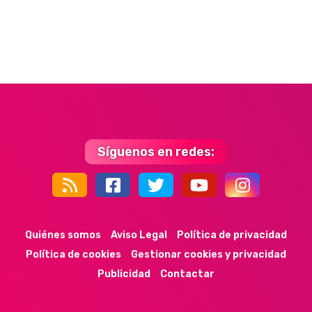
Síguenos en redes:
44k
9k
35k
352
Quiénes somos
Aviso Legal
Política de privacidad
Política de cookies
Gestionar cookies y privacidad
Publicidad
Contactar