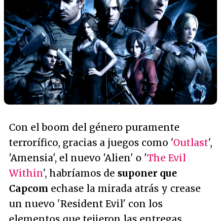
Con el boom del género puramente
terrorífico, gracias a juegos como '
Outlast
',
'Amensia', el nuevo 'Alien' o '
The Evil
Within
', habríamos de
suponer que
Capcom
echase la mirada atrás y crease
un nuevo 'Resident Evil' con los
elementos que tejieron las entregas