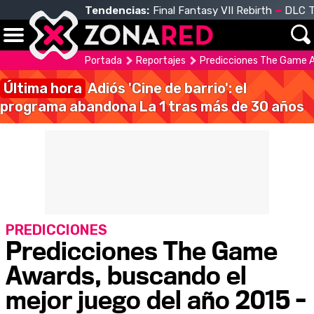
Tendencias:
Final Fantasy VII Rebirth
DLC T
Portada
Reportajes
Predicciones The Game Aw
Última hora
Adiós 'Cine de barrio': el
programa abandona La 1 tras más de 30 años
PREDICCIONES
Predicciones The Game
Awards, buscando el
mejor juego del año 2015 -