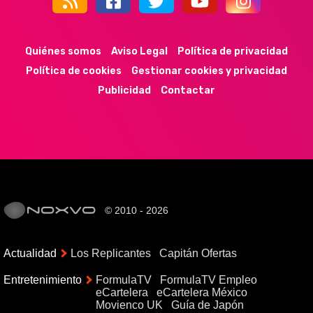
44k
9k
35k
352
Quiénes somos
Aviso Legal
Política de privacidad
Política de cookies
Gestionar cookies y privacidad
Publicidad
Contactar
© 2010 - 2026
Actualidad
Los Replicantes
Capitán Ofertas
Entretenimiento
FormulaTV
FormulaTV Empleo
eCartelera
eCartelera México
Movienco UK
Guía de Japón