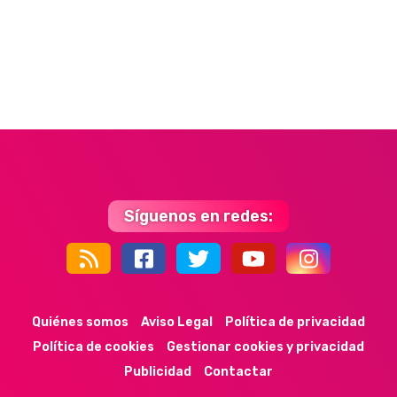
Síguenos en redes:
44k
9k
35k
352
Quiénes somos
Aviso Legal
Política de privacidad
Política de cookies
Gestionar cookies y privacidad
Publicidad
Contactar