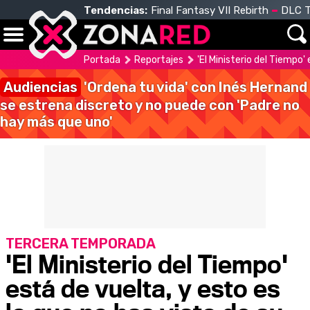
Tendencias:
Final Fantasy VII Rebirth
DLC T
Portada
Reportajes
'El Ministerio del Tiempo'
Audiencias
'Ordena tu vida' con Inés Hernand
se estrena discreto y no puede con 'Padre no
hay más que uno'
TERCERA TEMPORADA
'El Ministerio del Tiempo'
está de vuelta, y esto es