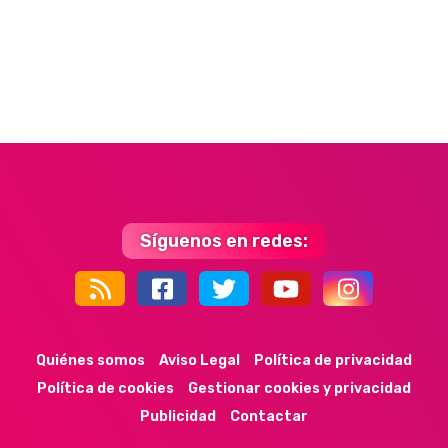
Síguenos en redes:
44k
9k
35k
352
Quiénes somos
Aviso Legal
Política de privacidad
Política de cookies
Gestionar cookies y privacidad
Publicidad
Contactar