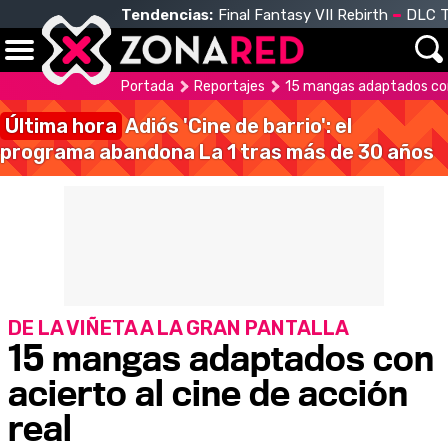
Tendencias:
Final Fantasy VII Rebirth
DLC T
Portada
Reportajes
15 mangas adaptados con 
Última hora
Adiós 'Cine de barrio': el
programa abandona La 1 tras más de 30 años
DE LA VIÑETA A LA GRAN PANTALLA
15 mangas adaptados con
acierto al cine de acción
real