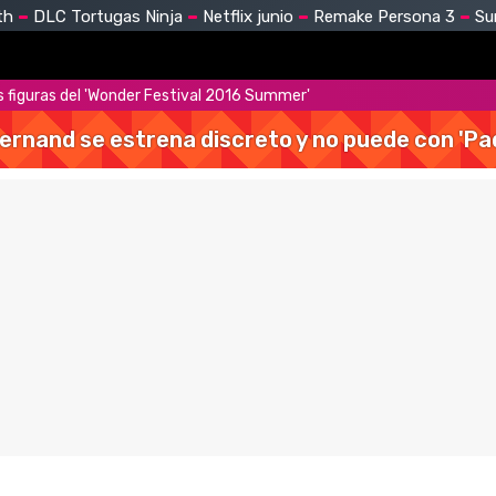
th
DLC Tortugas Ninja
Netflix junio
Remake Persona 3
Su
s figuras del 'Wonder Festival 2016 Summer'
Hernand se estrena discreto y no puede con 'Pa