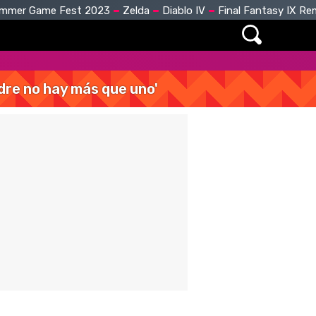
mmer Game Fest 2023
Zelda
Diablo IV
Final Fantasy IX R
dre no hay más que uno'