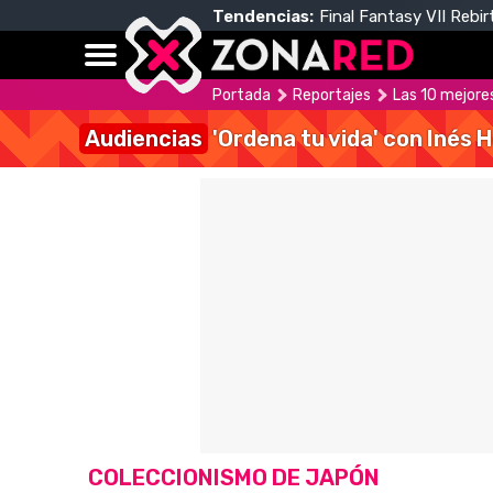
Tendencias:
Final Fantasy VII Rebir
Portada
Reportajes
Las 10 mejore
Audiencias
'Ordena tu vida' con Inés 
COLECCIONISMO DE JAPÓN