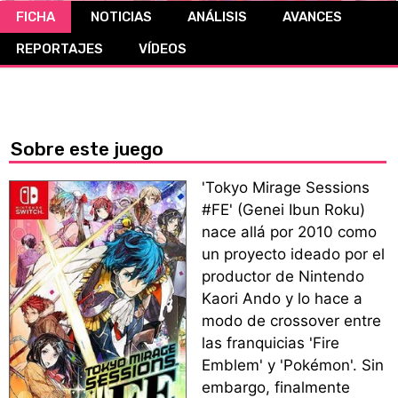
FICHA
NOTICIAS
ANÁLISIS
AVANCES
CÓMICS
REPORTAJES
VÍDEOS
MANGA
Sobre este juego
'Tokyo Mirage Sessions
#FE' (Genei Ibun Roku)
nace allá por 2010 como
un proyecto ideado por el
productor de Nintendo
Kaori Ando y lo hace a
modo de crossover entre
las franquicias 'Fire
Emblem' y 'Pokémon'. Sin
embargo, finalmente