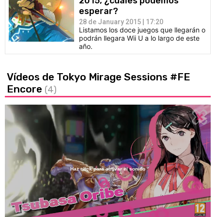
2015, ¿cuáles podemos
esperar?
28 de January 2015 | 17:20
Listamos los doce juegos que llegarán o
podrán llegara Wii U a lo largo de este
año.
Vídeos de Tokyo Mirage Sessions #FE
Encore
(4)
Haz click para activar el sonido
Loaded
:
12.39%
/
Unmute