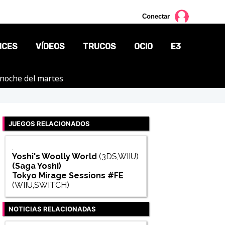
Conectar
NCES
VÍDEOS
TRUCOS
OCIO
E3
a noche del martes
CINE
TV
JUEGOS RELACIONADOS
CÓMICS
MANGA
Yoshi's Woolly World
(3DS,WIIU)
(Saga
Yoshi
)
Tokyo Mirage Sessions #FE
(WIIU,SWITCH)
NOTICIAS RELACIONADAS