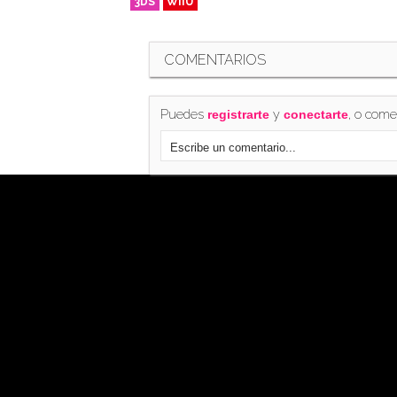
3DS
WIIU
COMENTARIOS
Puedes
y
, o come
registrarte
conectarte