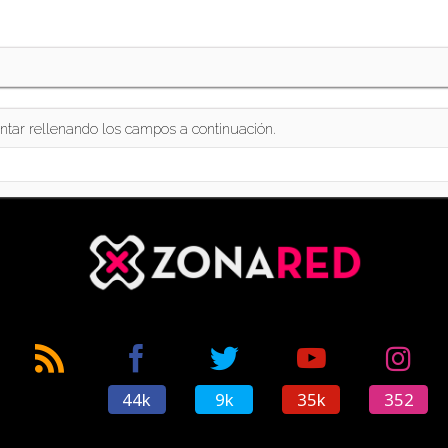
ntar rellenando los campos a continuación.
44k
9k
35k
352