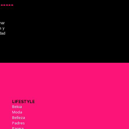
nar
s y
idad
LIFESTYLE
Bekia
Moda
Belleza
Padres
Pareja