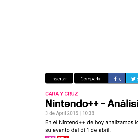
Insertar
Compartir:
0
CARA Y CRUZ
Nintendo++ - Anális
3 de April 2015 | 10:38
En el Nintend++ de hoy analizamos lo
su evento del dí 1 de abril.