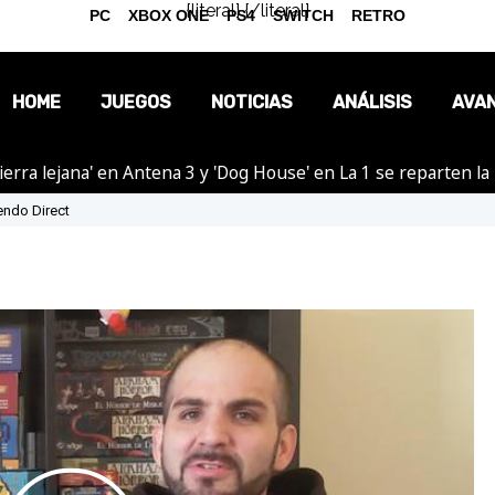
{literal}
{/literal}
PC
XBOX ONE
PS4
SWITCH
RETRO
HOME
JUEGOS
NOTICIAS
ANÁLISIS
AVA
ierra lejana' en Antena 3 y 'Dog House' en La 1 se reparten l
OPINIÓN
endo Direct
REPORTAJES