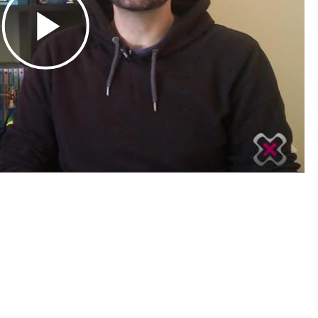
Play
Video