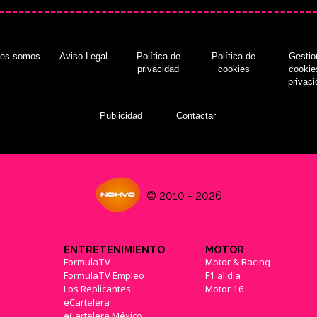
nes somos
Aviso Legal
Política de
Política de
Gestio
privacidad
cookies
cookie
privac
Publicidad
Contactar
© 2010 - 2026
ENTRETENIMIENTO
MOTOR
FormulaTV
Motor & Racing
FormulaTV Empleo
F1 al día
Los Replicantes
Motor 16
eCartelera
eCartelera México