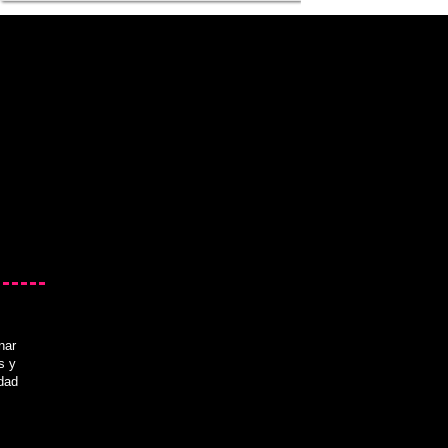
nar
s y
idad