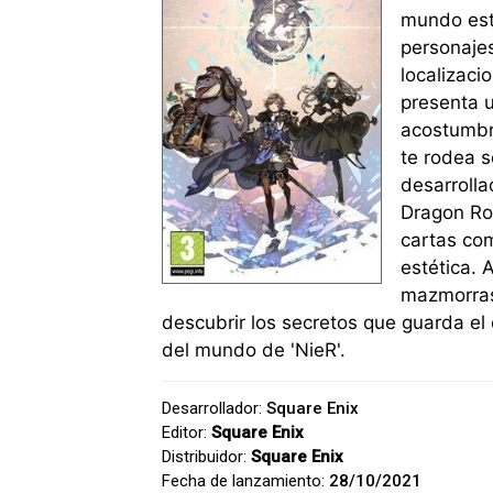
mundo está
personajes
localizaci
presenta 
acostumbr
te rodea s
desarrolla
Dragon Roa
cartas com
estética. 
mazmorras 
descubrir los secretos que guarda el 
del mundo de 'NieR'.
Desarrollador:
Square Enix
Editor:
Square Enix
Distribuidor:
Square Enix
Fecha de lanzamiento:
28/10/2021