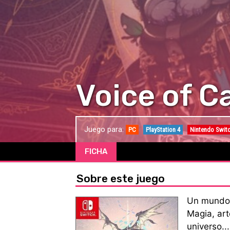
Voice of C
Juego para:
PC
PlayStation 4
Nintendo Swit
FICHA
Sobre este juego
Un mundo 
Magia, art
universo..