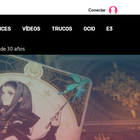
Conectar
NCES
VÍDEOS
TRUCOS
OCIO
E3
 de 30 años
CINE
TV
CÓMICS
MANGA