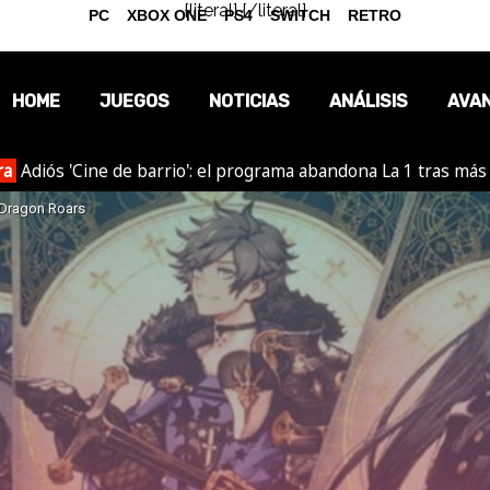
{literal}
{/literal}
PC
XBOX ONE
PS4
SWITCH
RETRO
HOME
JUEGOS
NOTICIAS
ANÁLISIS
AVA
ra
Adiós 'Cine de barrio': el programa abandona La 1 tras más
OPINIÓN
e Dragon Roars
REPORTAJES