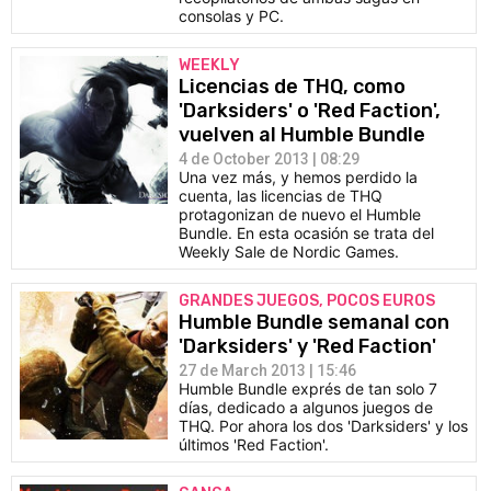
consolas y PC.
WEEKLY
Licencias de THQ, como
'Darksiders' o 'Red Faction',
vuelven al Humble Bundle
4 de October 2013 | 08:29
Una vez más, y hemos perdido la
cuenta, las licencias de THQ
protagonizan de nuevo el Humble
Bundle. En esta ocasión se trata del
Weekly Sale de Nordic Games.
GRANDES JUEGOS, POCOS EUROS
Humble Bundle semanal con
'Darksiders' y 'Red Faction'
27 de March 2013 | 15:46
Humble Bundle exprés de tan solo 7
días, dedicado a algunos juegos de
THQ. Por ahora los dos 'Darksiders' y los
últimos 'Red Faction'.