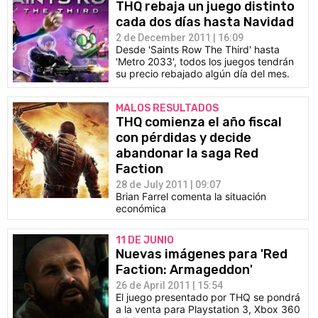
THQ rebaja un juego distinto
cada dos días hasta Navidad
2 de December 2011 | 16:09
Desde 'Saints Row The Third' hasta
'Metro 2033', todos los juegos tendrán
su precio rebajado algún día del mes.
MALOS RESULTADOS
THQ comienza el año fiscal
con pérdidas y decide
abandonar la saga Red
Faction
28 de July 2011 | 09:07
Brian Farrel comenta la situación
económica
11 DE JUNIO
Nuevas imágenes para 'Red
Faction: Armageddon'
26 de April 2011 | 15:54
El juego presentado por THQ se pondrá
a la venta para Playstation 3, Xbox 360