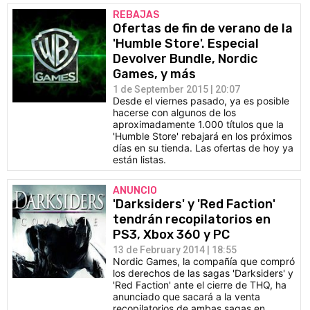
REBAJAS
Ofertas de fin de verano de la
'Humble Store'. Especial
Devolver Bundle, Nordic
Games, y más
1 de September 2015 | 20:07
Desde el viernes pasado, ya es posible
hacerse con algunos de los
aproximadamente 1.000 títulos que la
'Humble Store' rebajará en los próximos
días en su tienda. Las ofertas de hoy ya
están listas.
ANUNCIO
'Darksiders' y 'Red Faction'
tendrán recopilatorios en
PS3, Xbox 360 y PC
13 de February 2014 | 18:55
Nordic Games, la compañía que compró
los derechos de las sagas 'Darksiders' y
'Red Faction' ante el cierre de THQ, ha
anunciado que sacará a la venta
recopilatorios de ambas sagas en