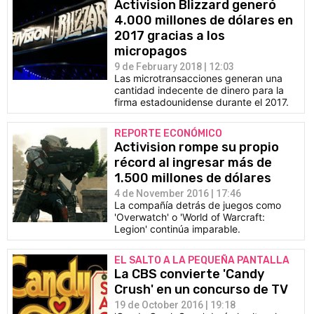
Activision Blizzard generó
4.000 millones de dólares en
2017 gracias a los
micropagos
9 de February 2018 | 12:03
Las microtransacciones generan una
cantidad indecente de dinero para la
firma estadounidense durante el 2017.
REPORTE ECONÓMICO
Activision rompe su propio
récord al ingresar más de
1.500 millones de dólares
4 de November 2016 | 17:46
La compañía detrás de juegos como
'Overwatch' o 'World of Warcraft:
Legion' continúa imparable.
EL SALTO A LA PEQUEÑA PANTALLA
La CBS convierte 'Candy
Crush' en un concurso de TV
19 de October 2016 | 19:18