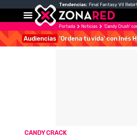
Tendencias:
Final Fantasy VII Rebir
Portada
Noticias
'Candy Crush' co
Audiencias
'Ordena tu vida' con Inés 
CANDY CRACK