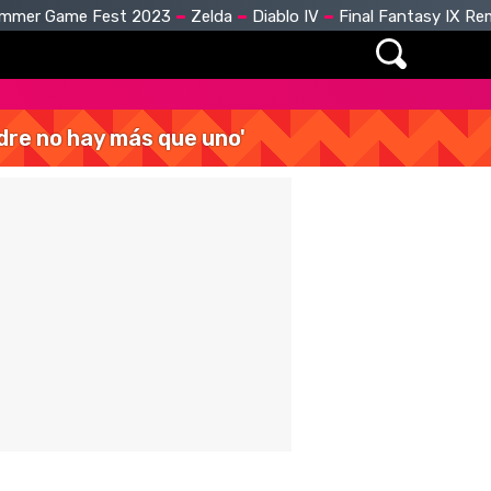
mmer Game Fest 2023
Zelda
Diablo IV
Final Fantasy IX R
dre no hay más que uno'