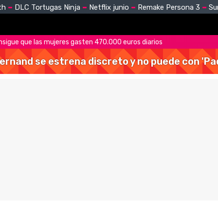
th
DLC Tortugas Ninja
Netflix junio
Remake Persona 3
Su
nsigue que las mujeres gasten 470.000 euros diarios
Hernand se estrena discreto y no puede con 'Pa