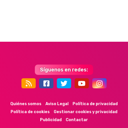
Síguenos en redes:
44k
9k
35k
352
Quiénes somos
Aviso Legal
Política de privacidad
Política de cookies
Gestionar cookies y privacidad
Publicidad
Contactar