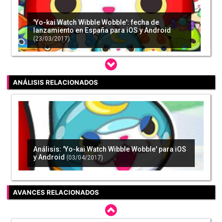
'Yo-kai Watch Wibble Wobble': fecha de
lanzamiento en España para iOS y Android
(23/03/2017)
ANÁLISIS RELACIONADOS
'Yo-kai Watch Busters' ¿más cerca de llegar a
Occidente?
(24/03/2017)
Análisis: 'Yo-kai Watch Wibble Wobble' para iOS
y Android
(03/04/2017)
'Yo-kai Watch' estrena hoy su segunda
temporada de anime
(03/04/2017)
AVANCES RELACIONADOS