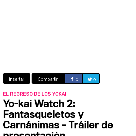
Video
CÓMICS
MANGA
Insertar
Compartir:
0
0
EL REGRESO DE LOS YOKAI
Yo-kai Watch 2:
Fantasqueletos y
Carnánimas – Tráiler de
presentación