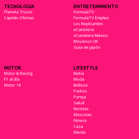
TECNOLOGÍA
ENTRETENIMIENTO
Planeta Trucos
FormulaTV
Capitán Ofertas
FormulaTV Empleo
Los Replicantes
eCartelera
eCartelera México
Movienco UK
Guía de Japón
MOTOR
LIFESTYLE
Motor & Racing
Bekia
F1 al día
Moda
Motor 16
Belleza
Padres
Pareja
Salud
Recetas
Mascotas
Fitness
Casa
Mente