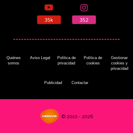
'Yo-kai Watch 2': estos son los regalos que
35k
352
puedes llevarte por reservar el juego
(10/03/2017)
Quiénes
Aviso Legal
Política de
Política de
Gestionar
somos
privacidad
cookies
cookies y
privacidad
Publicidad
Contactar
© 2010 - 2026