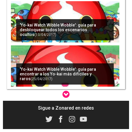
'Yo-kai Watch Wibble Wobble' estrena evento
contra Aureosqueleto, ¡monedas gratis!
(17/04/2017)
'Yo-kai Watch Wibble Wobble': guía para
desbloquear todos los escenarios
ocultos
(13/04/2017)
La actualización 3.0 de 'Yo-kai Watch 3' hace
perfecto a un juego sobresaliente
(17/04/2017)
'Yo-kai Watch Wibble Wobble': guía para
encontrar a los Yo-kai más difíciles y
raros
(25/04/2017)
Las películas de 'Yo-kai Watch' y 'A Silent Voice'
serán presentadas en el Festival de Cannes
Sigue a Zonared en redes
(16/05/2017)
Todo lo que debes hacer en el Salón del
Cómic de Barcelona 2017
(28/03/2017)