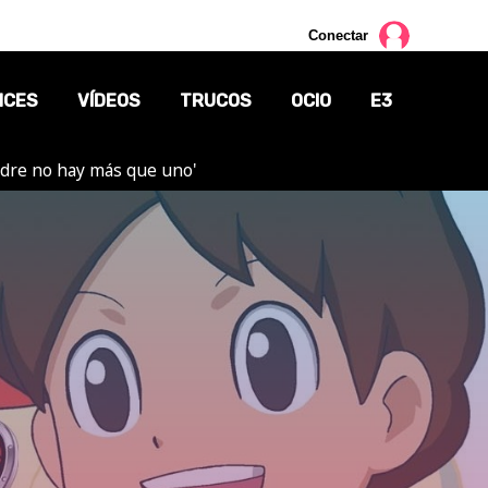
Conectar
NCES
VÍDEOS
TRUCOS
OCIO
E3
adre no hay más que uno'
CINE
TV
CÓMICS
MANGA