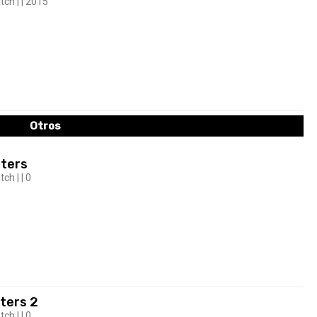
tch | | 2015
Otros
sters
ch | | 0
ters 2
ch | | 0