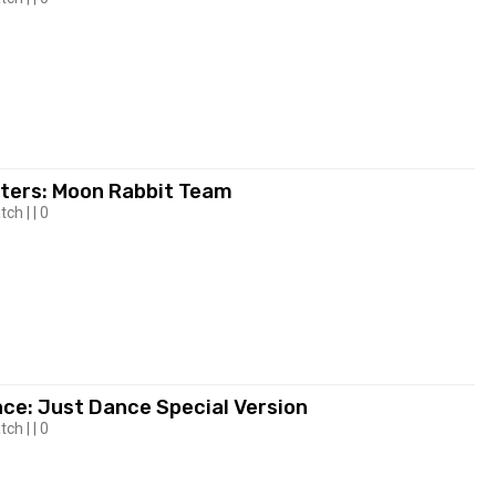
ters: Moon Rabbit Team
ch | | 0
ce: Just Dance Special Version
ch | | 0