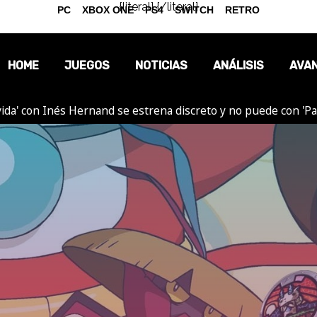
{literal}
{/literal}
PC
XBOX ONE
PS4
SWITCH
RETRO
HOME
JUEGOS
NOTICIAS
ANÁLISIS
AVA
ida' con Inés Hernand se estrena discreto y no puede con 'P
OPINIÓN
REPORTAJES