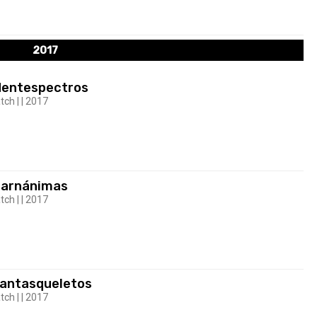
2017
Mentespectros
tch | | 2017
Carnánimas
tch | | 2017
Fantasqueletos
tch | | 2017