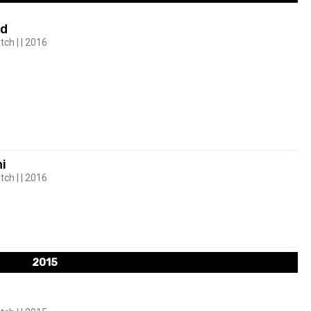
nd
tch | | 2016
i
tch | | 2016
2015