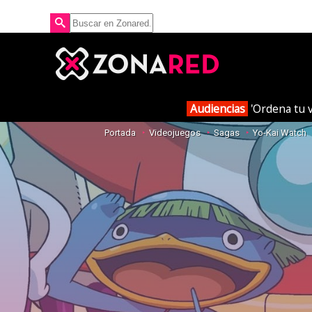
Audiencias
'Ordena tu v
Portada
Videojuegos
Sagas
Yo-Kai Watch