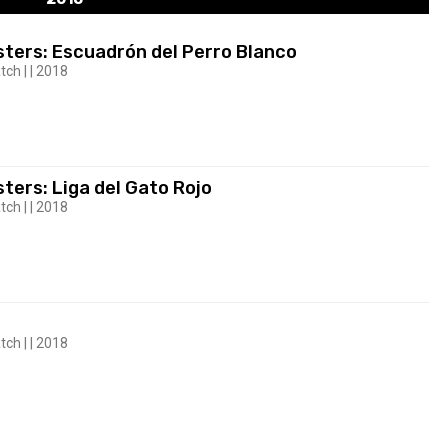
sters: Escuadrón del Perro Blanco
tch | | 2018
ters: Liga del Gato Rojo
tch | | 2018
tch | | 2018