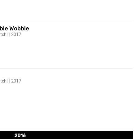
ble Wobble
tch | | 2017
tch | | 2017
2016