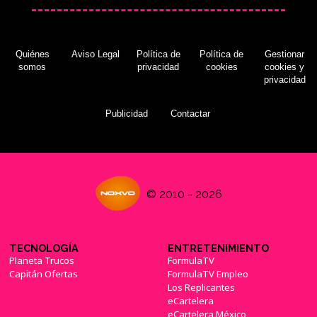
Descubren que 'The Last of Us Parte I' esconde
un posible arte de la nueva IP de Naughty Dog
Quiénes
Aviso Legal
Política de
Política de
Gestionar
(06/09/2022)
somos
privacidad
cookies
cookies y
privacidad
Publicidad
Contactar
El primer tráiler de 'The Last of Us' para HBO
nos deja sin aliento, chasqueador incluido
(27/09/2022)
© 2010 - 2026
TECNOLOGÍA
ENTRETENIMIENTO
'The Last of Us - Parte I' revela sus
Planeta Trucos
FormulaTV
características y requísitos para la versión de
PC
Capitán Ofertas
FormulaTV Empleo
(10/03/2023)
Los Replicantes
eCartelera
eCartelera México