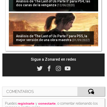
Análisis de 'The Last of Us Parte II' para PS4; las
dos caras de la venganza
(12/06/2020)
'The Last of Us Parte 2' se actualiza gratis en
PS5 con mejoras de rendimiento
(20/05/2021)
Análisis de 'The Last of Us Parte I' para PS5, la
mejor versión de una obra maestra
(01/09/2022)
La serie de 'The Last of Us' para HBO confirma
su ventana de estreno, pero no será en 2022
(17/02/2022)
Sigue a Zonared en redes
Se confirma 'The Last of Us Parte I' y la fecha
de lanzamiento para este 2022: te contamos
todos los detalles
COMENTARIOS
(09/06/2022)
Puedes
y
, o comentar rellenando los
registrarte
conectarte