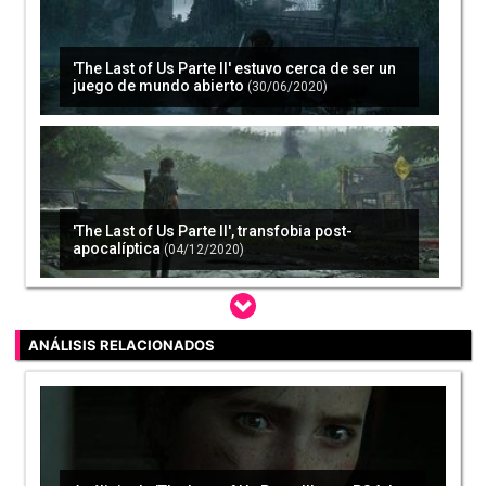
'The Last of Us Parte II' estuvo cerca de ser un
juego de mundo abierto
(30/06/2020)
'The Last of Us Parte II', transfobia post-
apocalíptica
(04/12/2020)
ANÁLISIS RELACIONADOS
'The Last of Us 3' ya tiene historia, pero todavía
no está en desarrollo
(28/04/2021)