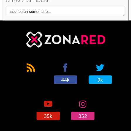
campos a continuación.
'The Last of Us Parte 2' ya está entre los juegos
que han vendido más de 10 millones de
copias
(10/06/2022)
'The Last of Us Parte 1' se muestra en una
nueva comparación gráfica con Tess
(15/06/2022)
44k
9k
La serie de 'The Last of Us' para HBO ya tiene
una ventana de estreno concreta
(15/07/2022)
35k
352