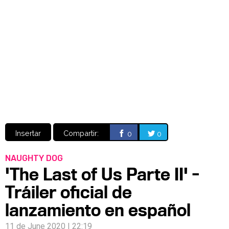
Video
CÓMICS
MANGA
Insertar
Compartir:
0
0
NAUGHTY DOG
'The Last of Us Parte II' -
Tráiler oficial de
lanzamiento en español
11 de June 2020 | 22:19