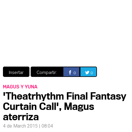
Video
CÓMICS
MANGA
Insertar
Compartir:
0
0
MAGUS Y YUNA
'Theatrhythm Final Fantasy
Curtain Call', Magus
aterriza
4 de March 2015 | 08:04