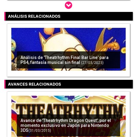
ANÁLISIS RELACIONADOS
'Theatrhythm Dragon Quest' es excelente
según el análisis de Famitsu
(23/03/2015)
Análisis de 'Theatrhythm Final Bar Line' para
PS4, fantasía musical sin final
(27/03/2023)
'Rhythm Heaven: The Best+' destaca en el
Nintendo Direct de Japón con su tráiler debut
para 3DS
(02/04/2015)
AVANCES RELACIONADOS
Avance de 'Theatrhythm Dragon Quest', por el
'Rhythm Heaven: The Best Plus' para 3DS
momento exclusivo en Japón para Nintendo
desvela nuevos detalles
(19/04/2015)
3DS
(31/03/2015)