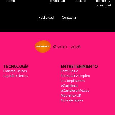
somos
privacidad
cookies
cookies y
privacidad
Publicidad
Contactar
Square Enix anuncia un evento para 'Final
Fantasy XIV'
(28/11/2020)
© 2010 - 2026
TECNOLOGÍA
ENTRETENIMIENTO
'Final Fantasy XIV' se renueva con una vuelta a
Planeta Trucos
FormulaTV
los orígenes
(05/03/2020)
Capitán Ofertas
FormulaTV Empleo
Los Replicantes
eCartelera
eCartelera México
Movienco UK
Guía de Japón
Square Enix está trabajando en nuevo
contenido para 'Final Fantasy XI'
(11/03/2020)