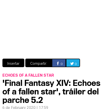
Video
CÓMICS
MANGA
Insertar
Compartir:
0
0
ECHOES OF A FALLEN STAR
'Final Fantasy XIV: Echoes
of a fallen star', tráiler del
parche 5.2
6 de February 2020 | 17:59