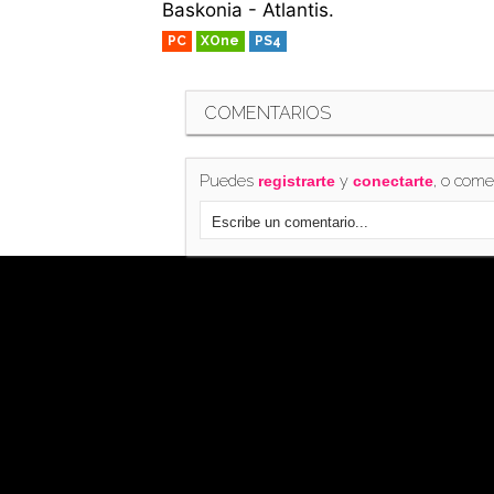
Baskonia - Atlantis.
PC
XOne
PS4
COMENTARIOS
Puedes
y
, o come
registrarte
conectarte