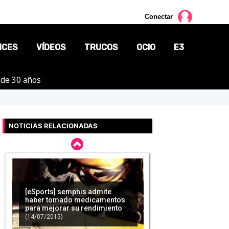
Conectar
NCES
VÍDEOS
TRUCOS
OCIO
E3
 de 30 años
CINE
TV
NOTICIAS RELACIONADAS
CÓMICS
[eSports] semphis admite
haber tomado medicamentos
MANGA
para mejorar su rendimiento
(14/07/2015)
[eSports] La ESL estudia