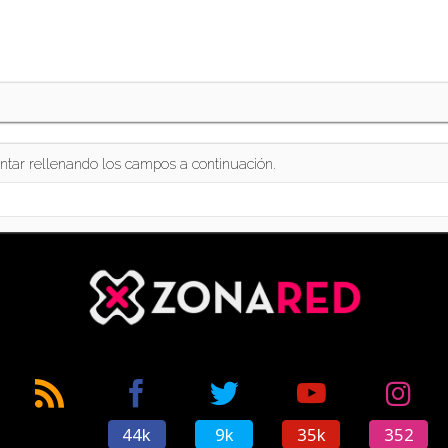
ntar rellenando los campos a continuación.
44k
9k
35k
352