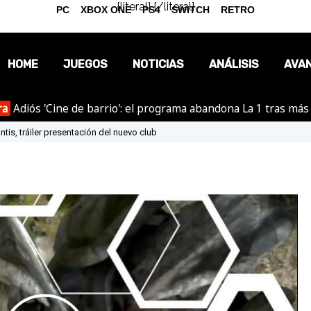
{literal}
{/literal}
PC
XBOX ONE
PS4
SWITCH
RETRO
HOME
JUEGOS
NOTICIAS
ANÁLISIS
AVA
ra
Adiós 'Cine de barrio': el programa abandona La 1 tras más
OPINIÓN
ntis, tráiler presentación del nuevo club
REPORTAJES