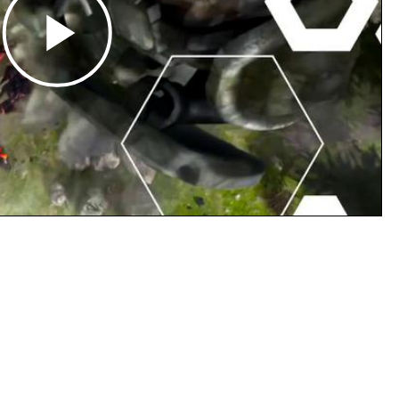
Play
Video