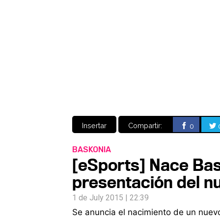
Insertar
Compartir:
0
BASKONIA
[eSports] Nace Basko
presentación del n
1 de July 2015 | 22:39
Se anuncia el nacimiento de un nuevo