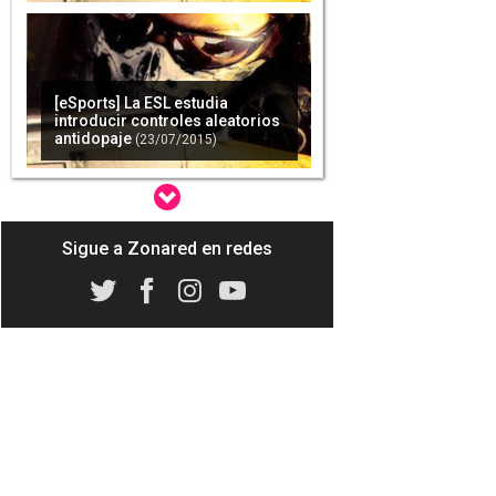
introducir controles aleatorios
antidopaje
(23/07/2015)
[eSports] Descubren a
XiaoWeiXiao mejorando
cuentas ajenas a cambio de
dinero
(24/07/2015)
Sigue a Zonared en redes
[eSport] Maria 'Remilia'
Creveling abandona la LCS por
el constante acoso machista
que sufre
(13/08/2015)
Los analistas vaticinan un