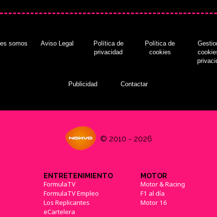
nes somos
Aviso Legal
Política de
Política de
Gestio
privacidad
cookies
cookie
privac
Publicidad
Contactar
© 2010 - 2026
ENTRETENIMIENTO
MOTOR
FormulaTV
Motor & Racing
FormulaTV Empleo
F1 al día
Los Replicantes
Motor 16
eCartelera