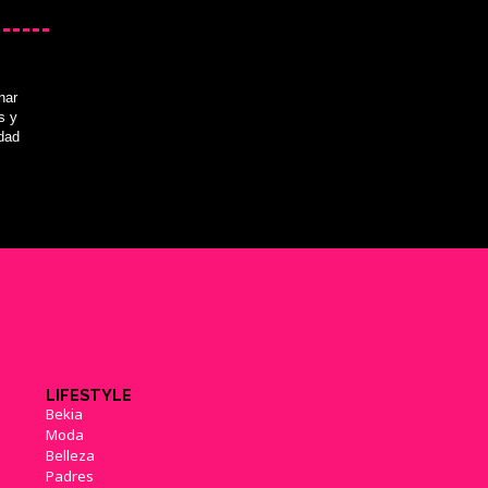
nar
E3 2016: 'Zelda: Breath of the
s y
Wild' tendrá su serie de amiibo
idad
(14/06/2016)
E3 2016: Ganon, confirmado en
'The Legend of Zelda: Breath of
the Wild'
(15/06/2016)
LIFESTYLE
Bekia
Moda
Belleza
Padres