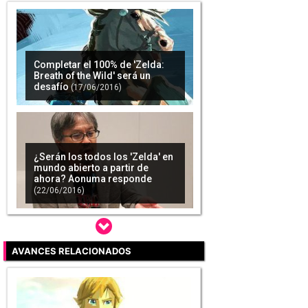
Completar el 100% de 'Zelda:
Breath of the Wild' será un
desafío
(17/06/2016)
¿Serán los todos los 'Zelda' en
mundo abierto a partir de
ahora? Aonuma responde
(22/06/2016)
AVANCES RELACIONADOS
Aonuma, 'Zelda: Breath of the
Wild' no debe pasarse de listo -
La Zona
(27/06/2016)