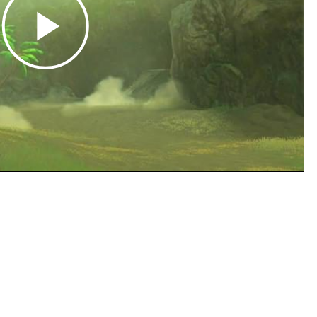
Play
Video