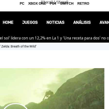
{literal}
{/literal}
PC
XBOX ONE
PS4
SWITCH
RETRO
HOME
JUEGOS
NOTICIAS
ANÁLISIS
AVA
el sol' lidera con un 12,2% en La 1 y 'Una receta para dos' no
OPINIÓN
 Zelda: Breath of the Wild'
REPORTAJES