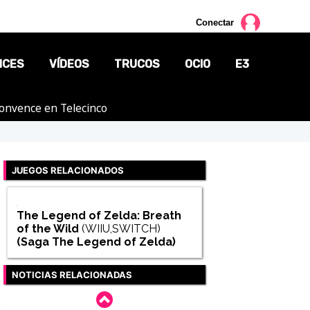
Conectar
NCES
VÍDEOS
TRUCOS
OCIO
E3
 convence en Telecinco
CINE
TV
JUEGOS RELACIONADOS
CÓMICS
MANGA
The Legend of Zelda: Breath
of the Wild
(WIIU,SWITCH)
(Saga
The Legend of Zelda
)
NOTICIAS RELACIONADAS