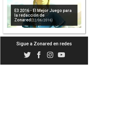
E3 2016 - El Mejor Juego para
la redacción de
Zonared
(22/06/2016)
'Zelda: Breath of the Wild': Se
tardarán unos 40 minutos en
recorrer todo el mapa del
juego
(05/07/2016)
Sigue a Zonared en redes
Nintendo estaría dispuesta a
hacer películas de sus juegos
(06/07/2016)
Nintendo NX usará tecnología
de Nvidia
(26/07/2016)