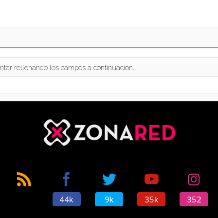
ntar rellenando los campos a continuación.
44k
9k
35k
352