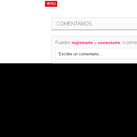
WIIU
COMENTARIOS
Puedes
y
, o come
registrarte
conectarte