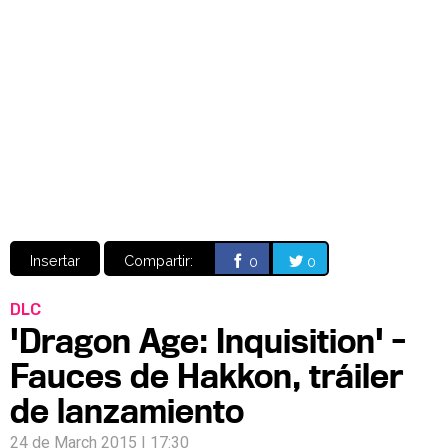
Video
CÓMICS
MANGA
Insertar
Compartir:
0
0
DLC
'Dragon Age: Inquisition' -
Fauces de Hakkon, tráiler
de lanzamiento
24 de March 2015 | 17:30