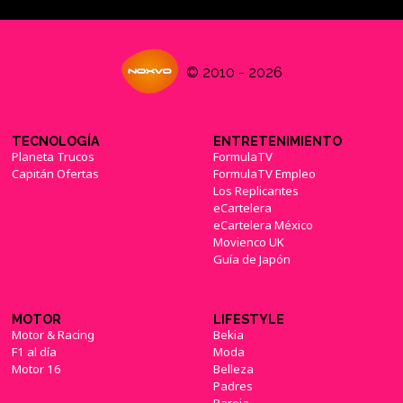
'Dragon Age: Magekiller', nueva serie de
© 2010 - 2026
cómics paralela a 'Dragon Age: Inquisition'
(03/07/2015)
TECNOLOGÍA
ENTRETENIMIENTO
Planeta Trucos
FormulaTV
Capitán Ofertas
FormulaTV Empleo
Los Replicantes
Los próximos contenidos de 'Dragon Age:
eCartelera
Inquisition' no llegarán a PS3 ni a Xbox 360
eCartelera México
(07/07/2015)
Movienco UK
Guía de Japón
MOTOR
LIFESTYLE
Motor & Racing
Bekia
'Dragon Age' podría revelar novedades
F1 al día
Moda
durante los The Game Awards 2018
Motor 16
Belleza
(29/11/2018)
Padres
Pareja