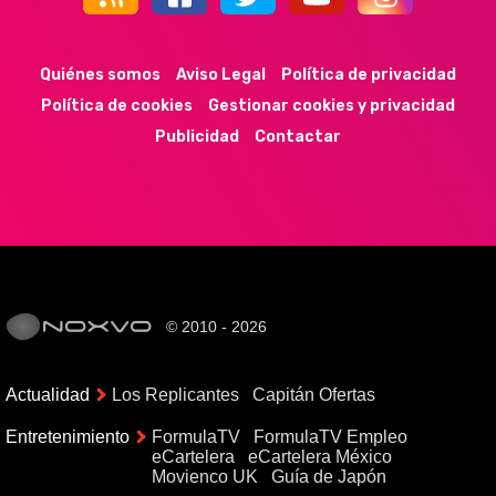
44k
9k
35k
352
Quiénes somos
Aviso Legal
Política de privacidad
Política de cookies
Gestionar cookies y privacidad
Publicidad
Contactar
© 2010 - 2026
Actualidad
Los Replicantes
Capitán Ofertas
Entretenimiento
FormulaTV
FormulaTV Empleo
eCartelera
eCartelera México
Movienco UK
Guía de Japón