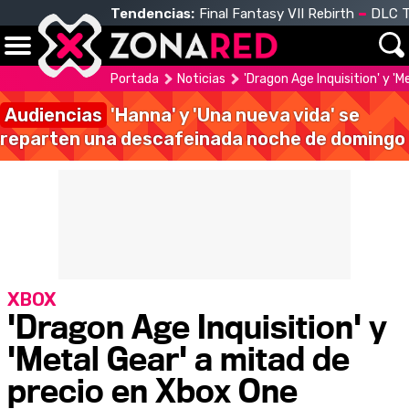
Tendencias:
Final Fantasy VII Rebirth
DLC T
Portada
Noticias
'Dragon Age Inquisition' y '
Audiencias
'Hanna' y 'Una nueva vida' se
reparten una descafeinada noche de domingo
XBOX
'Dragon Age Inquisition' y
'Metal Gear' a mitad de
precio en Xbox One