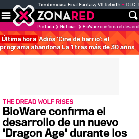
Tendencias:
Final Fantasy VII Rebirth
DLC T
Portada
Noticias
BioWare confirma el desarr
Última hora
Adiós 'Cine de barrio': el
programa abandona La 1 tras más de 30 años
THE DREAD WOLF RISES
BioWare confirma el
desarrollo de un nuevo
'Dragon Age' durante los