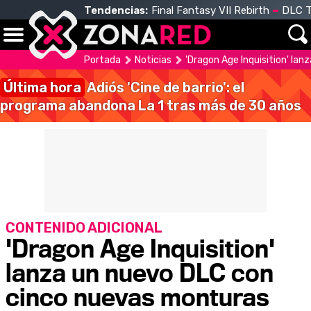
Tendencias:
Final Fantasy VII Rebirth
DLC T
Portada
Noticias
'Dragon Age Inquisition' la
Última hora
Adiós 'Cine de barrio': el
programa abandona La 1 tras más de 30 años
CONTENIDO ADICIONAL
'Dragon Age Inquisition'
lanza un nuevo DLC con
cinco nuevas monturas