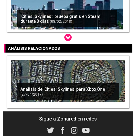
'Cities: Skylines': prueba gratis en Steam
durante 3 días
(08/02/2018)
ANÁLISIS RELACIONADOS
Xbox Game Pass recibirá 8 nuevos títulos en
abril
(13/03/2018)
Análisis de 'Cities: Skylines' para Xbox One
(27/04/2017)
'Cities: Skylines' y 'Metal Gear Solid V'
encabezan el Humble Monthly de diciembre
(02/11/2018)
Sigue a Zonared en redes