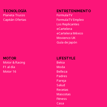
TECNOLOGÍA
ENTRETENIMIENTO
Planeta Trucos
FormulaTV
Capitán Ofertas
FormulaTV Empleo
Los Replicantes
eCartelera
eCartelera México
Movienco UK
Guía de Japón
MOTOR
LIFESTYLE
Motor & Racing
Bekia
F1 al día
Moda
Motor 16
Belleza
Padres
Pareja
Salud
Recetas
Mascotas
Fitness
Casa