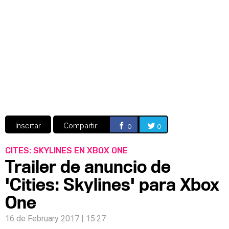
Video
CÓMICS
MANGA
Insertar
Compartir:
0
0
CITES: SKYLINES EN XBOX ONE
Trailer de anuncio de
'Cities: Skylines' para Xbox
One
16 de February 2017 | 15:27