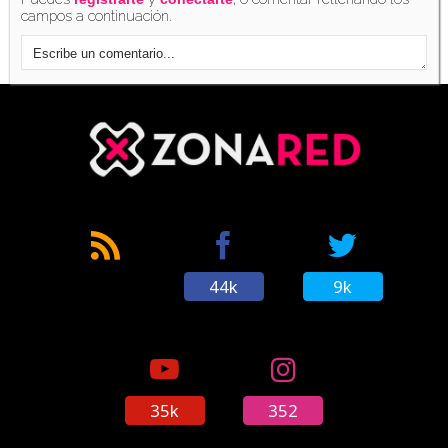
campos a continuación.
'Borderlands 2' supera ya los 12 millones de
unidades; el juego más vendido de la historia
de 2K Games
(25/03/2015)
'Borderlands: Una colección muy guapa'
contará con un parche de lanzamiento de 8GB
en PS4
(25/03/2015)
44k
9k
Gearbox ya está al corriente de los problemas
de framerate de 'Borderlands: Una colección
muy guapa'
(27/03/2015)
35k
352