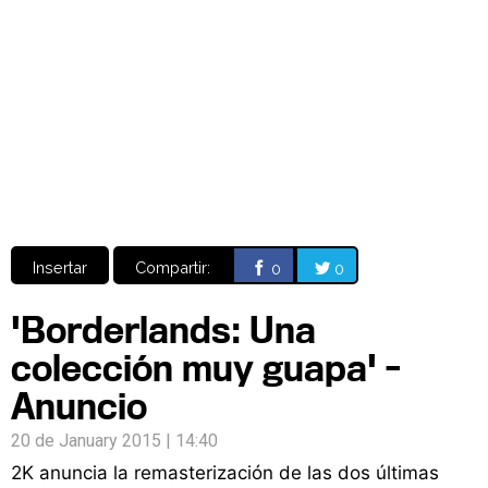
Video
CÓMICS
MANGA
Insertar
Compartir:
0
0
'Borderlands: Una
colección muy guapa' -
Anuncio
20 de January 2015 | 14:40
2K anuncia la remasterización de las dos últimas