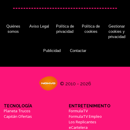
2K Australia, estudio responsable de
'Borderlands: The Pre-Sequel', cierra sus
Quiénes
Aviso Legal
Política de
Política de
Gestionar
puertas
(16/04/2015)
somos
privacidad
cookies
cookies y
privacidad
Publicidad
Contactar
El creador y director de 'Borderlands'
abandona Gearbox Software
(18/04/2015)
© 2010 - 2026
TECNOLOGÍA
ENTRETENIMIENTO
Blind Squirrel Games nos mostrará una
Planeta Trucos
FormulaTV
sorpresa esta tarde
(05/03/2019)
Capitán Ofertas
FormulaTV Empleo
Los Replicantes
eCartelera