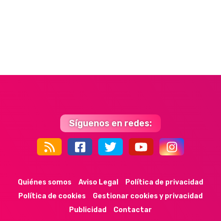
Síguenos en redes:
44k
9k
35k
352
Quiénes somos
Aviso Legal
Política de privacidad
Política de cookies
Gestionar cookies y privacidad
Publicidad
Contactar