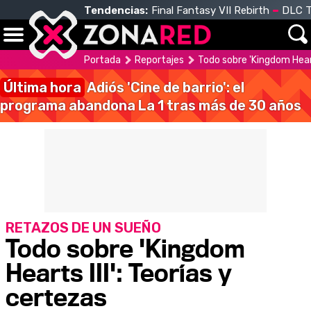
Tendencias:
Final Fantasy VII Rebirth
DLC T
Portada
Reportajes
Todo sobre 'Kingdom Heart
Última hora
Adiós 'Cine de barrio': el
programa abandona La 1 tras más de 30 años
RETAZOS DE UN SUEÑO
Todo sobre 'Kingdom
Hearts III': Teorías y
certezas