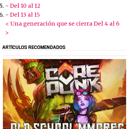
-
Del 10 al 12
-
Del 13 al 15
< Una generación que se cierra
Del 4 al 6
>
ARTÍCULOS RECOMENDADOS