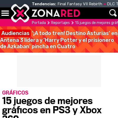
Tendencias:
Final Fantasy VII Rebirth
DLC T
Portada
Reportajes
15 juegos de mejores grá
Audiencias
'¡A todo tren! Destino Asturias' en
Antena 3 lidera y 'Harry Potter y el prisionero
de Azkaban' pincha en Cuatro
GRÁFICOS
15 juegos de mejores
gráficos en PS3 y Xbox