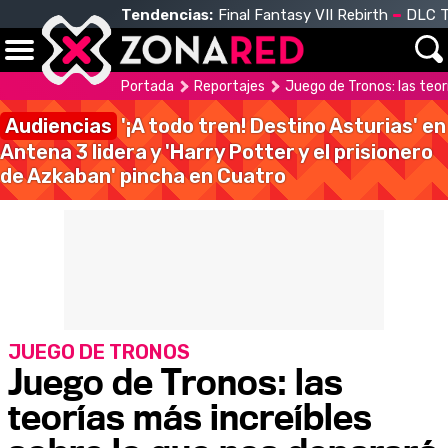
Tendencias:
Final Fantasy VII Rebirth
DLC T
Portada
Reportajes
Juego de Tronos: las teo
Audiencias
'¡A todo tren! Destino Asturias' en
Antena 3 lidera y 'Harry Potter y el prisionero
de Azkaban' pincha en Cuatro
JUEGO DE TRONOS
Juego de Tronos: las
teorías más increíbles