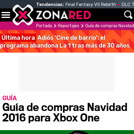
Tendencias:
Final Fantasy VII Rebirth
DLC T
Portada
Reportajes
Guía de compras Navidad
Última hora
Adiós 'Cine de barrio': el
programa abandona La 1 tras más de 30 años
GUÍA
Guía de compras Navidad
2016 para Xbox One