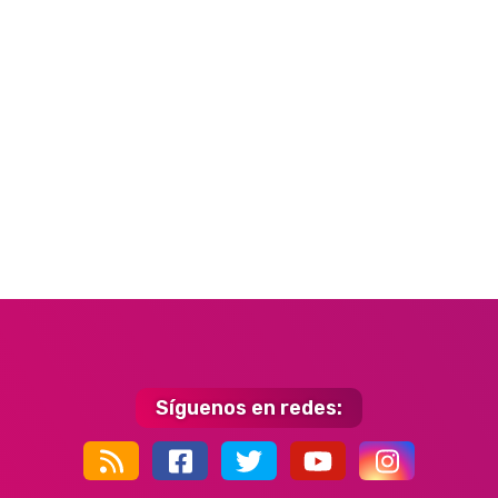
Síguenos en redes:
44k
9k
35k
352