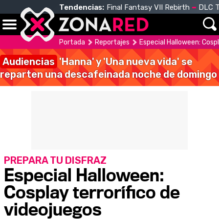
Tendencias:
Final Fantasy VII Rebirth
DLC T
Portada
Reportajes
Especial Halloween: Cospl
Audiencias
'Hanna' y 'Una nueva vida' se
reparten una descafeinada noche de domingo
PREPARA TU DISFRAZ
Especial Halloween:
Cosplay terrorífico de
videojuegos