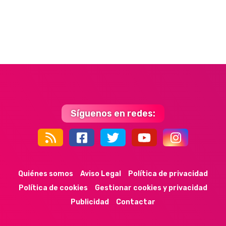
Síguenos en redes:
44k
9k
35k
352
Quiénes somos
Aviso Legal
Política de privacidad
Política de cookies
Gestionar cookies y privacidad
Publicidad
Contactar