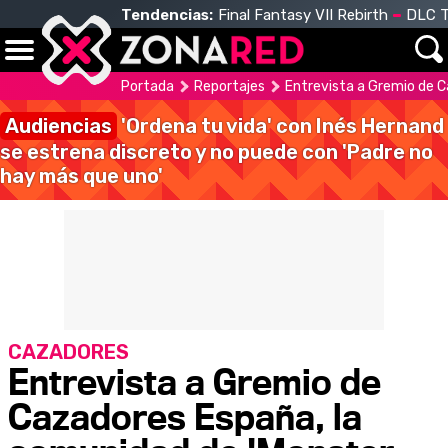
Tendencias:
Final Fantasy VII Rebirth
DLC T
Portada
Reportajes
Entrevista a Gremio de C
Audiencias
'Ordena tu vida' con Inés Hernand
se estrena discreto y no puede con 'Padre no
hay más que uno'
CAZADORES
Entrevista a Gremio de
Cazadores España, la