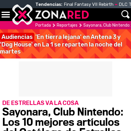
Tendencias:
Final Fantasy VII Rebirth
DLC T
Portada
Reportajes
Sayonara, Club Nintendo: 
Audiencias
'En tierra lejana' en Antena 3 y
'Dog House' en La 1 se reparten la noche del
martes
DE ESTRELLAS VA LA COSA
Sayonara, Club Nintendo:
Los 10 mejores artículos