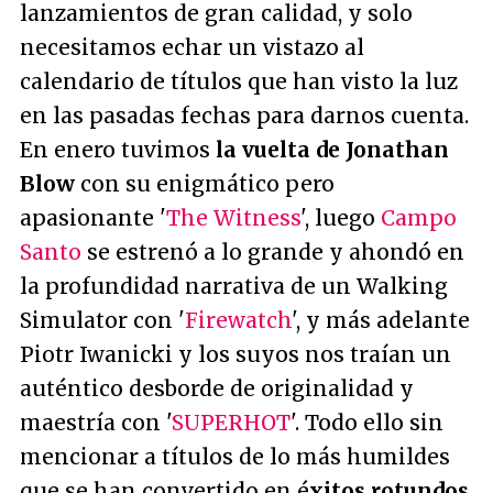
lanzamientos de gran calidad, y solo
necesitamos echar un vistazo al
calendario de títulos que han visto la luz
en las pasadas fechas para darnos cuenta.
En enero tuvimos
la vuelta de Jonathan
Blow
con su enigmático pero
apasionante '
The Witness
', luego
Campo
Santo
se estrenó a lo grande y ahondó en
la profundidad narrativa de un Walking
Simulator con '
Firewatch
', y más adelante
Piotr Iwanicki y los suyos nos traían un
auténtico desborde de originalidad y
maestría con '
SUPERHOT
'. Todo ello sin
mencionar a títulos de lo más humildes
que se han convertido en é
xitos rotundos