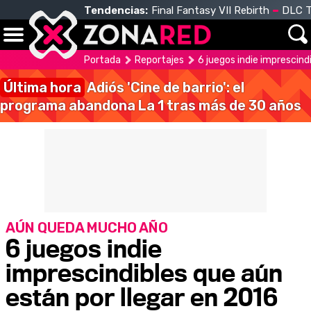
Tendencias:
Final Fantasy VII Rebirth
DLC T
Portada
Reportajes
6 juegos indie imprescind
Última hora
Adiós 'Cine de barrio': el
programa abandona La 1 tras más de 30 años
AÚN QUEDA MUCHO AÑO
6 juegos indie
imprescindibles que aún
están por llegar en 2016