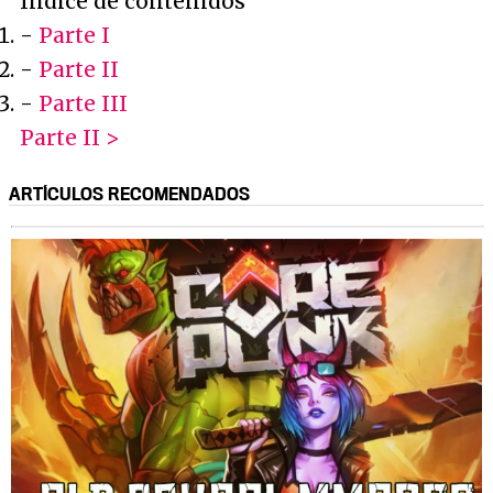
Índice de contenidos
-
Parte I
-
Parte II
-
Parte III
Parte II >
ARTÍCULOS RECOMENDADOS