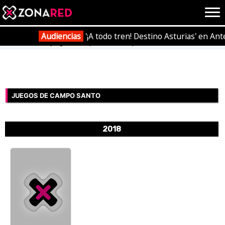
{literal}
{/literal}
Conec
Audiencias
'¡A todo tren! Destino Asturias' en Ant
Portada
Videojuegos
Empresas
Campo Santo
JUEGOS
HOME
JUEGOS DE CAMPO SANTO
NOTICIAS
ANÁLISIS
2018
OPINIÓN
AVANCES
VÍDEOS
REPORTAJES
TRUCOS
OCIO
CINE
E3
TV