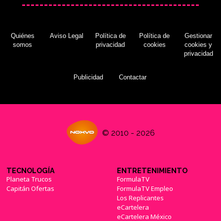
Quiénes
Aviso Legal
Política de
Política de
Gestionar
somos
privacidad
cookies
cookies y
privacidad
Publicidad
Contactar
© 2010 - 2026
TECNOLOGÍA
ENTRETENIMIENTO
Planeta Trucos
FormulaTV
Capitán Ofertas
FormulaTV Empleo
Los Replicantes
eCartelera
eCartelera México