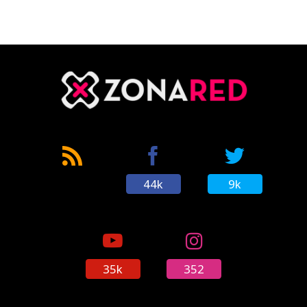
44k
9k
35k
352