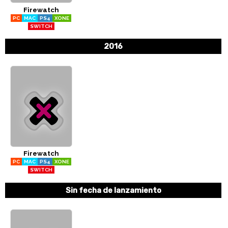
Firewatch
CÓMICS
PC
MAC
PS4
XONE
SWITCH
MANGA
2016
Firewatch
PC
MAC
PS4
XONE
SWITCH
Sin fecha de lanzamiento