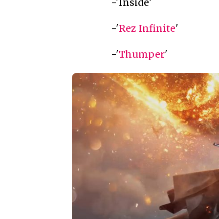
-'Inside'
-'
Rez Infinite
'
-'
Thumper
'