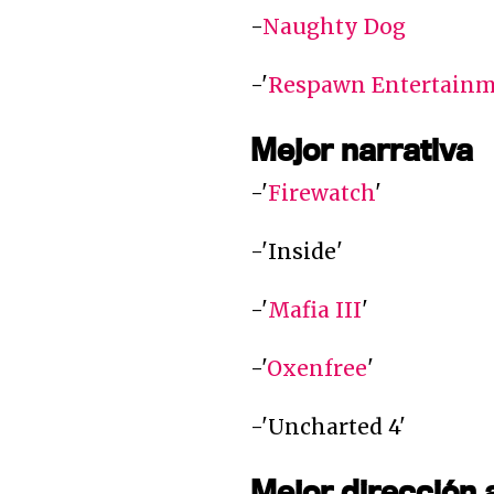
-
Naughty Dog
-'
Respawn Entertain
Mejor narrativa
-'
Firewatch
'
-'Inside'
-'
Mafia III
'
-'
Oxenfree
'
-'Uncharted 4'
Mejor dirección a