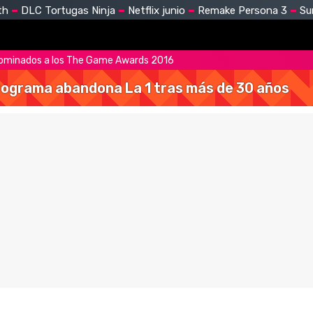
th
DLC Tortugas Ninja
Netflix junio
Remake Persona 3
Su
nominados a los The Game Awards 2016
 programa abandona La 1 tras más de 30 años