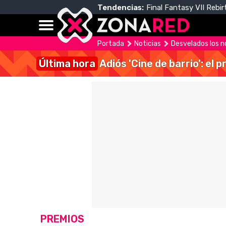
Tendencias:
Final Fantasy VII Rebir
Portada
Noticias
Desvelados los 
Última hora
Adiós 'Cine de barrio': el
PREMIOS