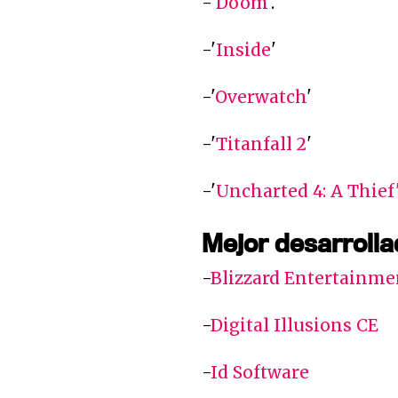
-'
Doom
'.
-'
Inside
'
-'
Overwatch
'
-'
Titanfall 2
'
-'
Uncharted 4: A Thief
Mejor desarroll
-
Blizzard Entertainme
-
Digital Illusions CE
-
Id Software