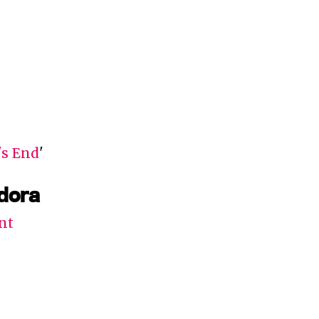
's End
'
adora
nt