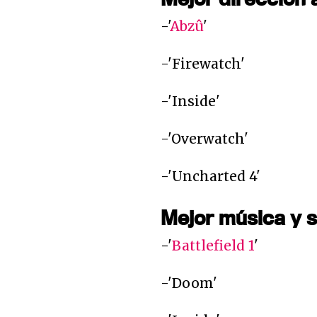
-'
Abzû
'
-'Firewatch'
-'Inside'
-'Overwatch'
-'Uncharted 4'
Mejor música y 
-'
Battlefield 1
'
-'Doom'